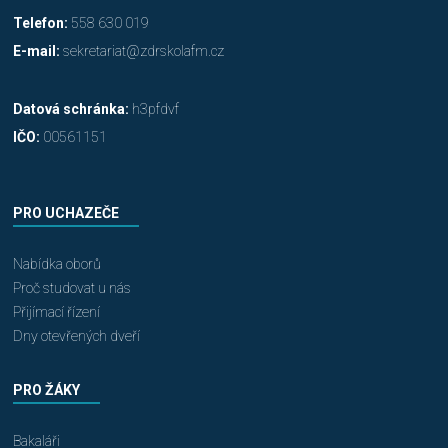
Telefon:
558 630 019
E-mail:
sekretariat@zdrskolafm.cz
Datová schránka:
h3pfdvf
IČO:
00561151
PRO UCHAZEČE
Nabídka oborů
Proč studovat u nás
Přijímací řízení
Dny otevřených dveří
PRO ŽÁKY
Bakaláři