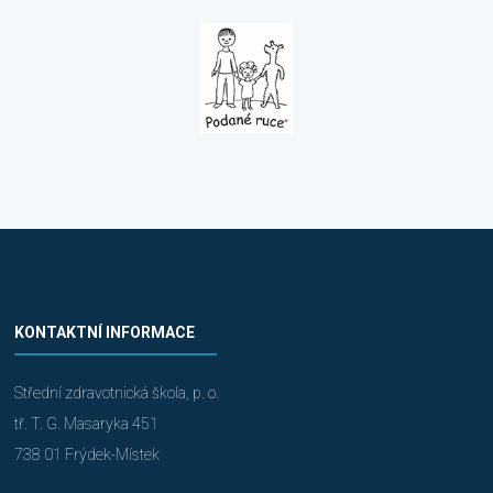
KONTAKTNÍ INFORMACE
Střední zdravotnická škola, p. o.
tř. T. G. Masaryka 451
738 01 Frýdek-Místek