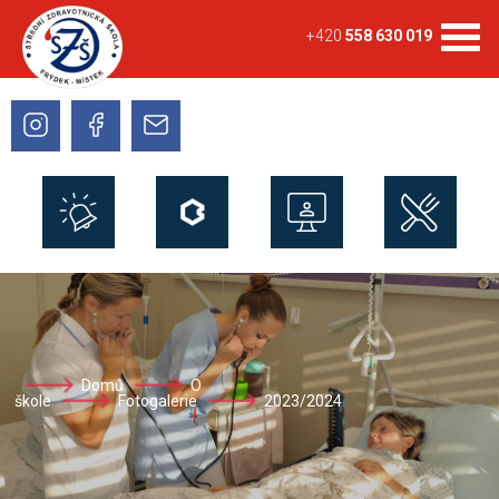
+420
558 630 019
Domů
O
škole
Fotogalerie
2023/2024