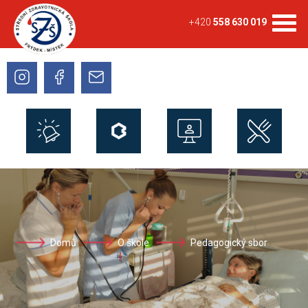
+420
558 630 019
Domů
O škole
Pedagogický sbor