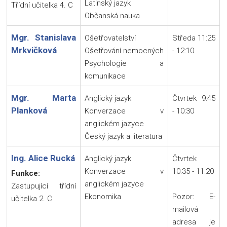
Latinský jazyk
Třídní učitelka 4. C
Občanská nauka
Mgr. Stanislava
Ošetřovatelství
Středa 11:25
Mrkvičková
Ošetřování nemocných
- 12:10
Psychologie a
komunikace
Mgr. Marta
Anglický jazyk
Čtvrtek 9:45
Planková
Konverzace v
- 10:30
anglickém jazyce
Český jazyk a literatura
Ing. Alice Rucká
Anglický jazyk
Čtvrtek
Konverzace v
10:35 - 11:20
Funkce:
anglickém jazyce
Zastupující třídní
Ekonomika
Pozor: E-
učitelka 2. C
mailová
adresa je