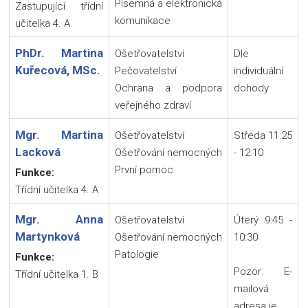
Písemná a elektronická
Zastupující třídní
komunikace
učitelka 4. A
PhDr. Martina
Ošetřovatelství
Dle
Kuřecová, MSc.
Pečovatelství
individuální
Ochrana a podpora
dohody
veřejného zdraví
Mgr. Martina
Ošetřovatelství
Středa 11:25
Lacková
Ošetřování nemocných
- 12:10
První pomoc
Funkce:
Třídní učitelka 4. A
Mgr. Anna
Ošetřovatelství
Úterý 9:45 -
Martynková
Ošetřování nemocných
10:30
Patologie
Funkce:
Pozor: E-
Třídní učitelka 1. B
mailová
adresa je