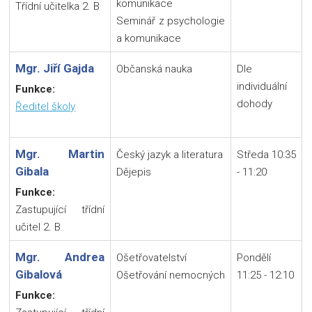
komunikace
Třídní učitelka 2. B
Seminář z psychologie
a komunikace
Mgr. Jiří Gajda
Občanská nauka
Dle
individuální
Funkce:
dohody
Ředitel školy
Mgr. Martin
Český jazyk a literatura
Středa 10:35
Gibala
Dějepis
- 11:20
Funkce:
Zastupující třídní
učitel 2. B
Mgr. Andrea
Ošetřovatelství
Pondělí
Gibalová
Ošetřování nemocných
11:25 - 12:10
Funkce: