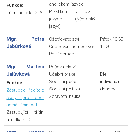
anglickém jazyce
Funkce:
Praktikum v cizím
Třídní učitelka 2. A
jazyce (Německý
jazyk)
Mgr. Petra
Ošetřovatelství
Pátek 10:35 -
Jabůrková
Ošetřování nemocných
11:20
První pomoc
Mgr. Martina
Pečovatelství
Jalůvková
Učební praxe
Dle
Sociální péče
individuální
Funkce:
Sociální politika
dohody
Zástupce ředitele
Zdravotní nauka
školy pro obor
sociální činnost
Zastupující třídní
učitelka 4. C