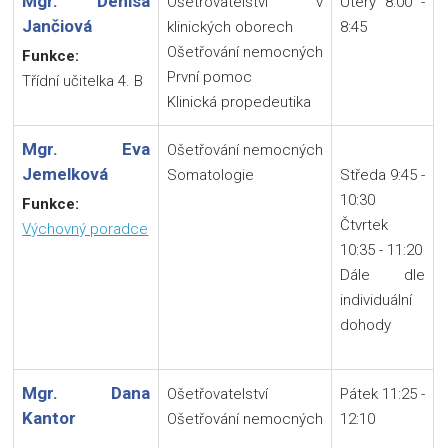
Mgr. Denisa
Ošetřovatelství v
Úterý 8:00 -
Jančiová
klinických oborech
8:45
Ošetřování nemocných
Funkce:
První pomoc
Třídní učitelka 4. B
Klinická propedeutika
Mgr. Eva
Ošetřování nemocných
Jemelková
Somatologie
Středa 9:45 -
10:30
Funkce:
Čtvrtek
Výchovný poradce
10:35 - 11:20
Dále dle
individuální
dohody
Mgr. Dana
Ošetřovatelství
Pátek 11:25 -
Kantor
Ošetřování nemocných
12:10