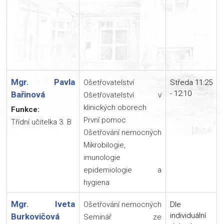
Mgr. Pavla
Ošetřovatelství
Středa 11:25
- 12:10
Bařinová
Ošetřovatelství v
klinických oborech
Funkce:
První pomoc
Třídní učitelka 3. B
Ošetřování nemocných
Mikrobilogie,
imunologie
epidemiologie a
hygiena
Mgr. Iveta
Ošetřování nemocných
Dle
individuální
Burkovičová
Seminář ze