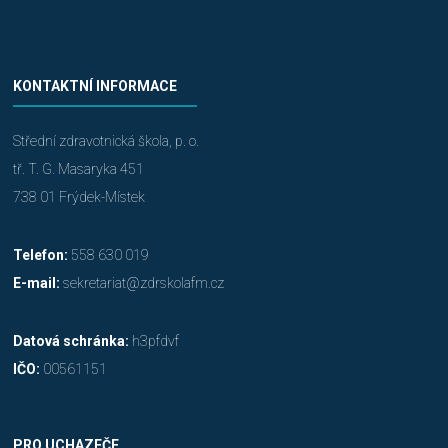
KONTAKTNÍ INFORMACE
Střední zdravotnická škola, p. o.
tř. T. G. Masaryka 451
738 01 Frýdek-Místek
Telefon:
558 630 019
E-mail:
sekretariat@zdrskolafm.cz
Datová schránka:
h3pfdvf
IČO:
00561151
PRO UCHAZEČE