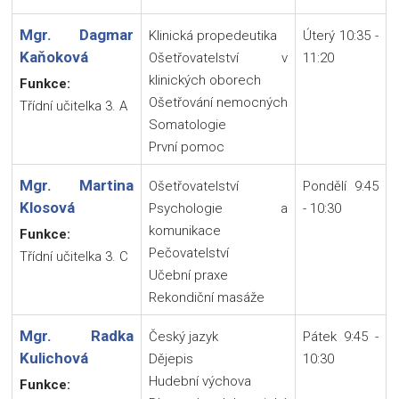
Mgr. Dagmar
Klinická propedeutika
Úterý 10:35 -
Kaňoková
Ošetřovatelství v
11:20
klinických oborech
Funkce:
Ošetřování nemocných
Třídní učitelka 3. A
Somatologie
První pomoc
Mgr. Martina
Ošetřovatelství
Pondělí 9:45
Klosová
Psychologie a
- 10:30
komunikace
Funkce:
Pečovatelství
Třídní učitelka 3. C
Učební praxe
Rekondiční masáže
Mgr. Radka
Český jazyk
Pátek 9:45 -
Kulichová
Dějepis
10:30
Hudební výchova
Funkce: