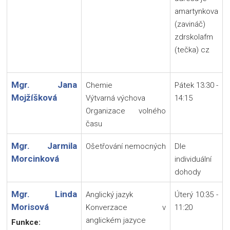
amartynkova
(zavináč)
zdrskolafm
(tečka) cz
Mgr. Jana
Chemie
Pátek 13:30 -
Mojžíšková
Výtvarná výchova
14:15
Organizace volného
času
Mgr. Jarmila
Ošetřování nemocných
Dle
Morcinková
individuální
dohody
Mgr. Linda
Anglický jazyk
Úterý 10:35 -
Morisová
Konverzace v
11:20
anglickém jazyce
Funkce: