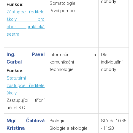
dohody
Somatologie
Funkce:
První pomoc
Zástupce ředitele
školy pro
obor praktická
sestra
Ing. Pavel
Informační a
Dle
Carbal
komunikační
individuální
technologie
dohody
Funkce:
Statutární
zástupce ředitele
školy
Zastupující třídní
učitel 3.C
Mgr. Čablová
Biologie
Středa 10:35
Kristina
Biologie a ekologie
- 11:20