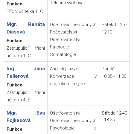
Tělesná výchova
Funkce:
Třídní učitelka 1. C
Mgr. Renáta
Ošetřování nemocných
Pátek 11:25 -
Diasová
Pečovatelství
12:10
Ošetřovatelství
Funkce:
Patologie
Zastupující třídní
Somatologie
učitelka 1. C
Ing. Jana
Anglický jazyk
Pondělí
Fellerová
Konverzace v
10:35 - 11:20
anglickém jazyce
Funkce:
Zastupující třídní
učitelka 4. B
Mgr. Eva
Ošetřovatelství
Středa 12:40
- 13:25
Fojkesová
Ošetřování nemocných
Psychologie a
Funkce: