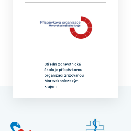
Střední zdravotnická
škola je příspěvkovou
organizací zřizovanou
Moravskoslezským
krajem.