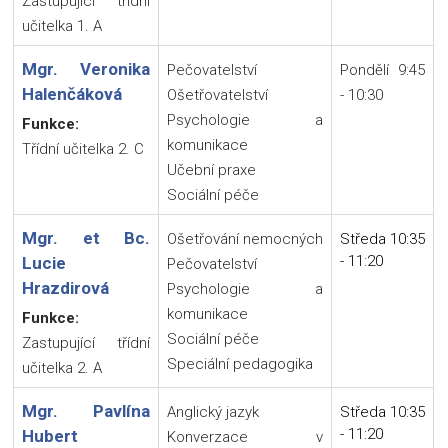
Zastupující třídní
učitelka 1. A
Mgr. Veronika
Pečovatelství
Pondělí 9:45
Halenčáková
Ošetřovatelství
- 10:30
Psychologie a
Funkce:
komunikace
Třídní učitelka 2. C
Učební praxe
Sociální péče
Mgr. et Bc.
Ošetřování nemocných
Středa 10:35
- 11:20
Lucie
Pečovatelství
Hrazdirová
Psychologie a
komunikace
Funkce:
Sociální péče
Zastupující třídní
Speciální pedagogika
učitelka 2. A
Mgr. Pavlína
Anglický jazyk
Středa 10:35
- 11:20
Hubert
Konverzace v