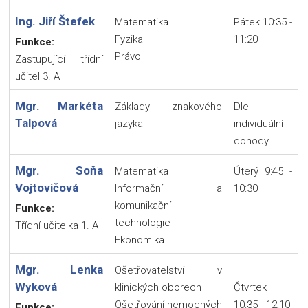
Ing. Jiří Štefek
Matematika
Pátek 10:35 -
Fyzika
11:20
Funkce:
Právo
Zastupující třídní
učitel 3. A
Mgr. Markéta
Základy znakového
Dle
Talpová
jazyka
individuální
dohody
Mgr. Soňa
Matematika
Úterý 9:45 -
Vojtovičová
Informační a
10:30
komunikační
Funkce:
technologie
Třídní učitelka 1. A
Ekonomika
Mgr. Lenka
Ošetřovatelství v
Wyková
klinických oborech
Čtvrtek
Ošetřování nemocných
10:35 - 12:10
Funkce: