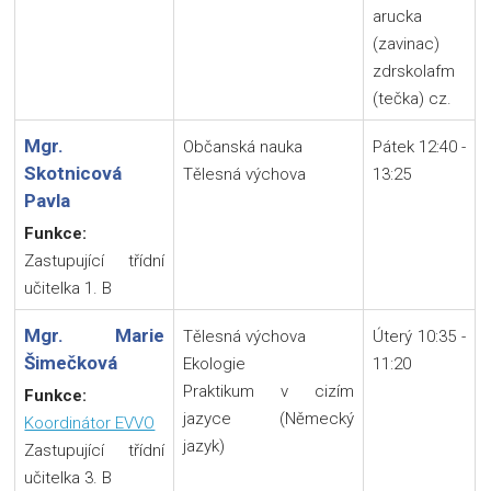
arucka
(zavinac)
zdrskolafm
(tečka) cz.
Mgr.
Občanská nauka
Pátek 12:40 -
Skotnicová
Tělesná výchova
13:25
Pavla
Funkce:
Zastupující třídní
učitelka 1. B
Mgr. Marie
Tělesná výchova
Úterý 10:35 -
Šimečková
Ekologie
11:20
Praktikum v cizím
Funkce:
jazyce (Německý
Koordinátor EVVO
jazyk)
Zastupující třídní
učitelka 3. B