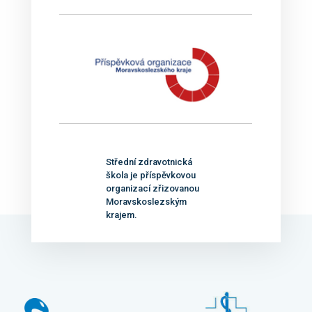
Střední zdravotnická
škola je příspěvkovou
organizací zřizovanou
Moravskoslezským
krajem.