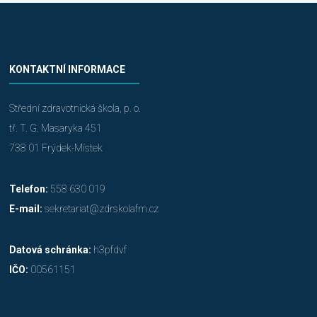
KONTAKTNÍ INFORMACE
Střední zdravotnická škola, p. o.
tř. T. G. Masaryka 451
738 01 Frýdek-Místek
Telefon:
558 630 019
E-mail:
sekretariat@zdrskolafm.cz
Datová schránka:
h3pfdvf
IČO:
00561151