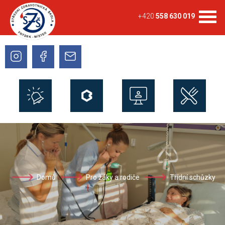
+420
558 630 019
Domů
Pro žáky a rodiče
Třídní schůzky