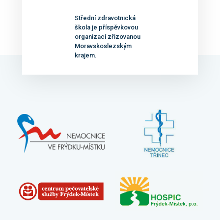
Střední zdravotnická
škola je příspěvkovou
organizací zřizovanou
Moravskoslezským
krajem.