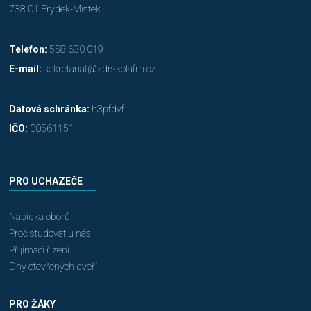
738 01 Frýdek-Místek
Telefon:
558 630 019
E-mail:
sekretariat@zdrskolafm.cz
Datová schránka:
h3pfdvf
IČO:
00561151
PRO UCHAZEČE
Nabídka oborů
Proč studovat u nás
Přijímací řízení
Dny otevřených dveří
PRO ŽÁKY