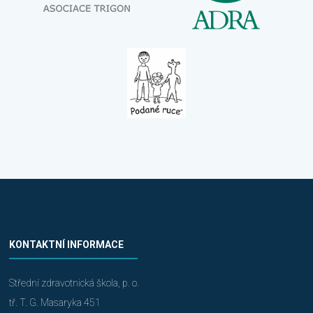
KONTAKTNÍ INFORMACE
Střední zdravotnická škola, p. o.
tř. T. G. Masaryka 451