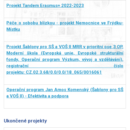
Projekt Tandem Erasmus+ 2022-2023
Péče o sobobu blízkou - projekt Nemocnice ve Frýdku-
Místku
Projekt Šablony pro SŠ a VOŠ II MRR v prioritní ose 3 OP,
Moderní škola (Evropská unie, Evropské strukturální
fondy, Operační program Výzkum, vývoj a vzdělávání),
registrační číslo
projektu: CZ.02.3.68/0.0/0.0/18_065/0016061
Operační program Jan Amos Komenský (Šablony pro SŠ
a VOŠ II) - Efektivita a podpora
Ukončené projekty