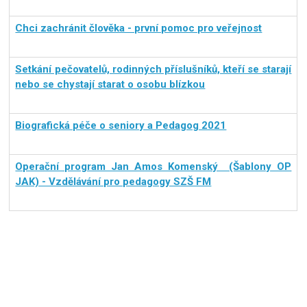
Chci zachránit člověka - první pomoc pro veřejnost
Setkání pečovatelů, rodinných příslušníků, kteří se starají
nebo se chystají starat o osobu blízkou
Biografická péče o seniory a Pedagog 2021
Operační program Jan Amos Komenský (Šablony OP
JAK) - Vzdělávání pro pedagogy SZŠ FM