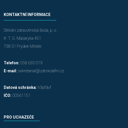
KONTAKTNÍ INFORMACE
Střední zdravotnická škola, p. o.
tř. T. G. Masaryka 451
738 01 Frýdek-Místek
Telefon:
558 630 019
E-mail:
sekretariat@zdrskolafm.cz
Datová schránka:
h3pfdvf
IČO:
00561151
PRO UCHAZEČE