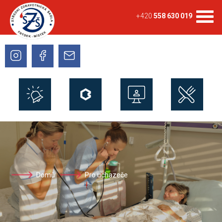
+420
558 630 019
Domů
Pro uchazeče