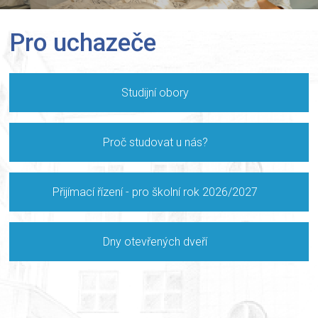
Pro uchazeče
Studijní obory
Proč studovat u nás?
Přijímací řízení - pro školní rok 2026/2027
Dny otevřených dveří