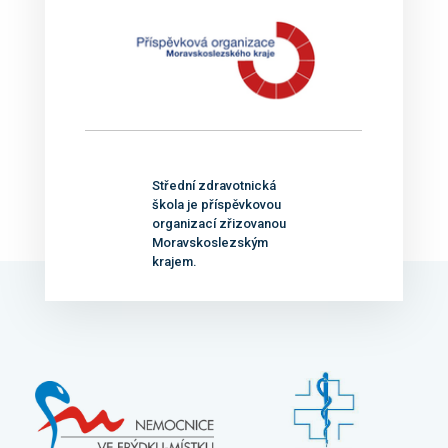
Střední zdravotnická
škola je příspěvkovou
organizací zřizovanou
Moravskoslezským
krajem.