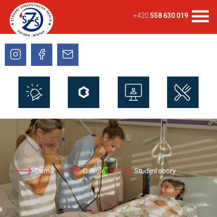
+420
558 630 019
Domů
O škole
Studijní obory