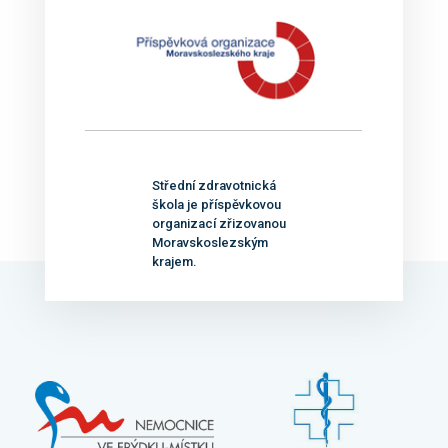
Střední zdravotnická
škola je příspěvkovou
organizací zřizovanou
Moravskoslezským
krajem.