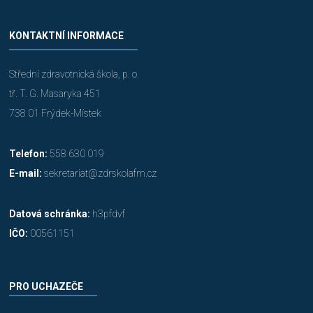
KONTAKTNÍ INFORMACE
Střední zdravotnická škola, p. o.
tř. T. G. Masaryka 451
738 01 Frýdek-Místek
Telefon:
558 630 019
E-mail:
sekretariat@zdrskolafm.cz
Datová schránka:
h3pfdvf
IČO:
00561151
PRO UCHAZEČE