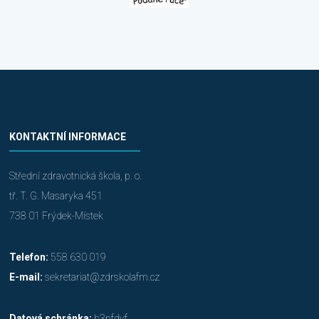
KONTAKTNÍ INFORMACE
Střední zdravotnická škola, p. o.
tř. T. G. Masaryka 451
738 01 Frýdek-Místek
Telefon:
558 630 019
E-mail:
sekretariat@zdrskolafm.cz
Datová schránka:
h3pfdvf