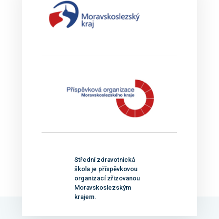
Střední zdravotnická
škola je příspěvkovou
organizací zřizovanou
Moravskoslezským
krajem.