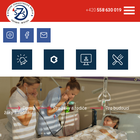
+420
558 630 019
Domů
Pro žáky a rodiče
Pro budoucí
žáky 1. ročníku