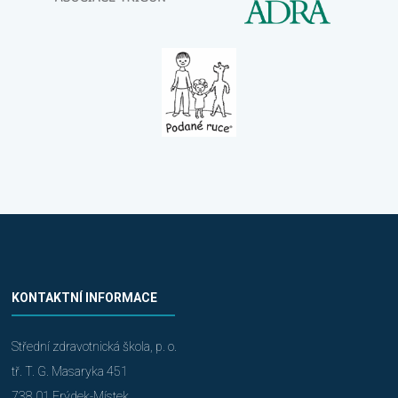
KONTAKTNÍ INFORMACE
Střední zdravotnická škola, p. o.
tř. T. G. Masaryka 451
738 01 Frýdek-Místek