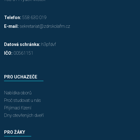
Telefon:
558 630 019
E-mail:
sekretariat@zdrskolafm.cz
Datová schránka:
h3pfdvf
IČO:
00561151
PRO UCHAZEČE
Nabídka oborů
Proč studovat u nás
Přijímací řízení
Dny otevřených dveří
PRO ŽÁKY