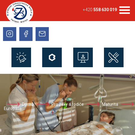
+420
558 630 019
Domů
Pro žáky a rodiče
Maturita
Europass