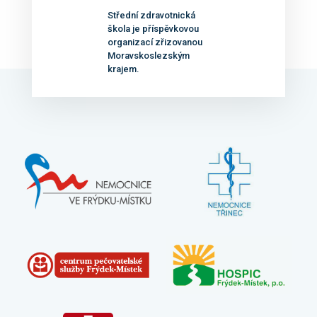
Střední zdravotnická
škola je příspěvkovou
organizací zřizovanou
Moravskoslezským
krajem.