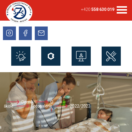
+420
558 630 019
Domů
O
škole
Fotogalerie
2022/2023