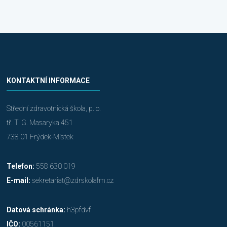
KONTAKTNÍ INFORMACE
Střední zdravotnická škola, p. o.
tř. T. G. Masaryka 451
738 01 Frýdek-Místek
Telefon:
558 630 019
E-mail:
sekretariat@zdrskolafm.cz
Datová schránka:
h3pfdvf
IČO:
00561151