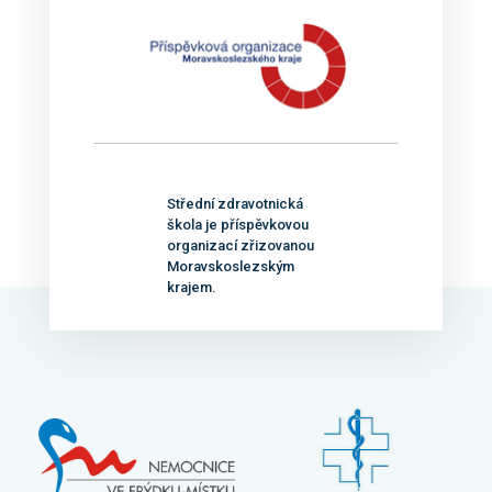
Střední zdravotnická
škola je příspěvkovou
organizací zřizovanou
Moravskoslezským
krajem.