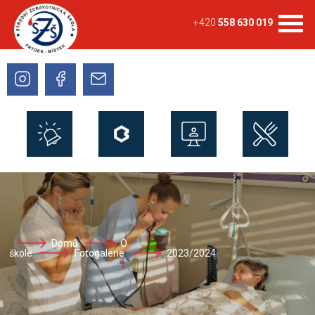
+420
558 630 019
Domů
O
škole
Fotogalerie
2023/2024