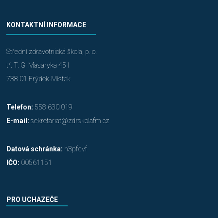
KONTAKTNÍ INFORMACE
Střední zdravotnická škola, p. o.
tř. T. G. Masaryka 451
738 01 Frýdek-Místek
Telefon:
558 630 019
E-mail:
sekretariat@zdrskolafm.cz
Datová schránka:
h3pfdvf
IČO:
00561151
PRO UCHAZEČE