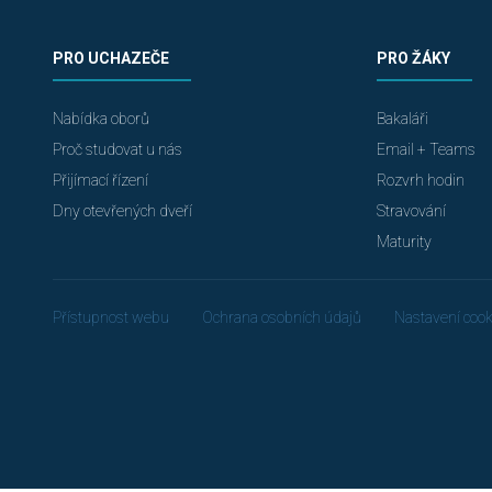
PRO UCHAZEČE
PRO ŽÁKY
Nabídka oborů
Bakaláři
Proč studovat u nás
Email + Teams
Přijímací řízení
Rozvrh hodin
Dny otevřených dveří
Stravování
Maturity
Přístupnost webu
Ochrana osobních údajů
Nastavení cook