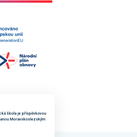
cká škola je příspěvkovou
ovanou Moravskoslezským