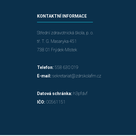
KONTAKTNÍ INFORMACE
Střední zdravotnická škola, p. o.
tř. T. G. Masaryka 451
738 01 Frýdek-Místek
Telefon:
558 630 019
E-mail:
sekretariat@zdrskolafm.cz
Datová schránka:
h3pfdvf
IČO:
00561151