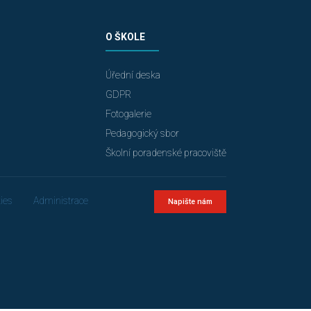
O ŠKOLE
Úřední deska
GDPR
Fotogalerie
Pedagogický sbor
Školní poradenské pracoviště
ies
Administrace
Napište nám