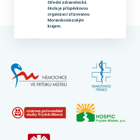
Střední zdravotnická
škola je příspěvkovou
organizací zřizovanou
Moravskoslezským
krajem.