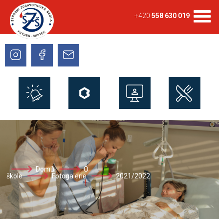
+420
558 630 019
Domů
O
škole
Fotogalerie
2021/2022