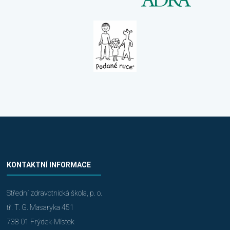
KONTAKTNÍ INFORMACE
Střední zdravotnická škola, p. o.
tř. T. G. Masaryka 451
738 01 Frýdek-Místek