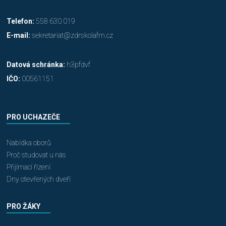
Telefon:
558 630 019
E-mail:
sekretariat@zdrskolafm.cz
Datová schránka:
h3pfdvf
IČO:
00561151
PRO UCHAZEČE
Nabídka oborů
Proč studovat u nás
Přijímací řízení
Dny otevřených dveří
PRO ŽÁKY