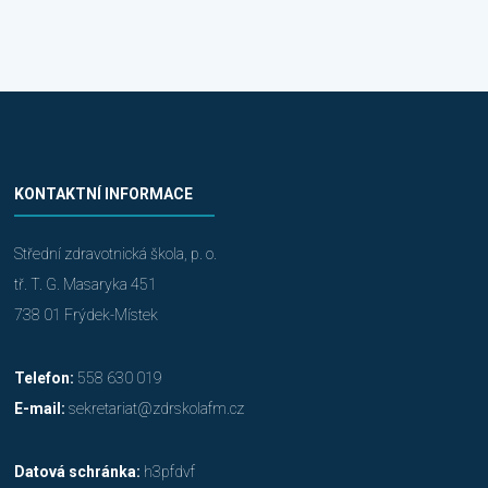
KONTAKTNÍ INFORMACE
Střední zdravotnická škola, p. o.
tř. T. G. Masaryka 451
738 01 Frýdek-Místek
Telefon:
558 630 019
E-mail:
sekretariat@zdrskolafm.cz
Datová schránka:
h3pfdvf