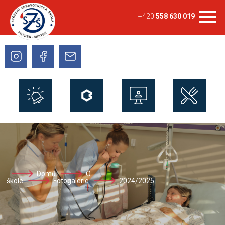
+420
558 630 019
Domů
O
škole
Fotogalerie
2024/2025