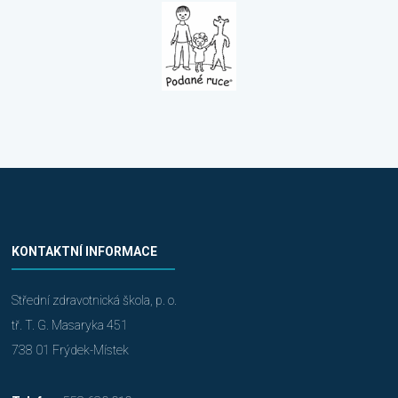
KONTAKTNÍ INFORMACE
Střední zdravotnická škola, p. o.
tř. T. G. Masaryka 451
738 01 Frýdek-Místek