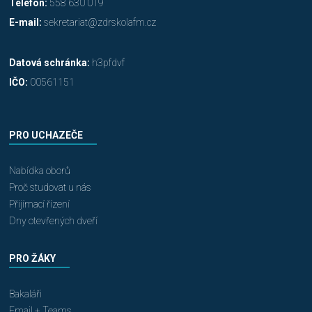
Telefon:
558 630 019
E-mail:
sekretariat@zdrskolafm.cz
Datová schránka:
h3pfdvf
IČO:
00561151
PRO UCHAZEČE
Nabídka oborů
Proč studovat u nás
Přijímací řízení
Dny otevřených dveří
PRO ŽÁKY
Bakaláři
Email + Teams