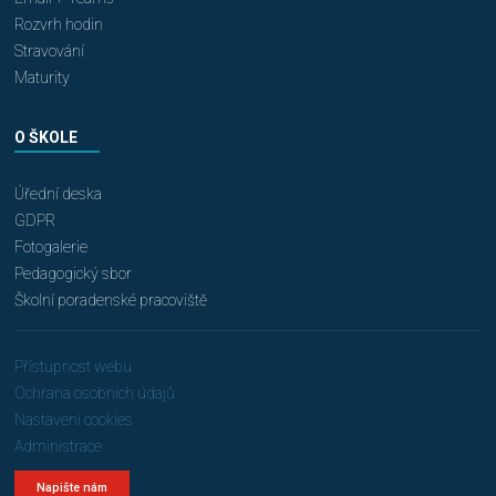
Rozvrh hodin
Stravování
Maturity
O ŠKOLE
Úřední deska
GDPR
Fotogalerie
Pedagogický sbor
Školní poradenské pracoviště
Přístupnost webu
Ochrana osobních údajů
Nastavení cookies
Administrace
Napište nám