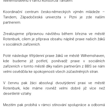
Wilhemshavenu v rámci konsorcia Tandem.
Koordinační centrum česko-německých výměn mládeže –
Tandem, Západočeská univerzita v Plzni je zde naším
partnerem.
Zrealizujeme přípravnou návštěvu během března ve městě
Rotenburk, cílem je příprava obsahu náplně praxe našich žáků
v sociálních zařízeních.
Poté následuje třítýdenní praxe žáků ve městě Wilhemshaven,
kde budeme již potřetí, poněvadž praxe v sociálních
zařízeních v tomto městě díky našim partnerům z BBS se nám
velmi osvědčila ke spokojenosti všech zúčastněných stran.
V červnu pak žáci absolvují dvoutýdenní praxi ve městě
Rotenburk, kde máme rovněž velmi dobré již více než
desetileté vztahy.
Mezitím pak probíhá v rámci stínování spolupráce a odborná