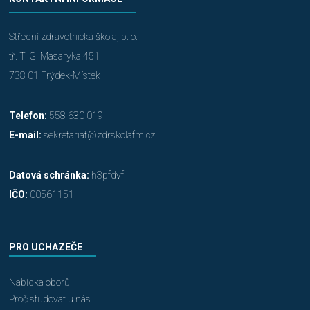
Střední zdravotnická škola, p. o.
tř. T. G. Masaryka 451
738 01 Frýdek-Místek
Telefon:
558 630 019
E-mail:
sekretariat@zdrskolafm.cz
Datová schránka:
h3pfdvf
IČO:
00561151
PRO UCHAZEČE
Nabídka oborů
Proč studovat u nás