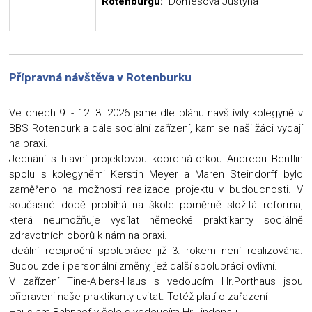
Rotenburgu:
Domesová Justýna
Přípravná návštěva v Rotenburku
Ve dnech 9. - 12. 3. 2026 jsme dle plánu navštívily kolegyně v
BBS Rotenburk a dále sociální zařízení, kam se naši žáci vydají
na praxi.
Jednání s hlavní projektovou koordinátorkou Andreou Bentlin
spolu s kolegyněmi Kerstin Meyer a Maren Steindorff bylo
zaměřeno na možnosti realizace projektu v budoucnosti. V
současné době probíhá na škole poměrně složitá reforma,
která neumožňuje vysílat německé praktikanty sociálně
zdravotních oborů k nám na praxi.
Ideální reciproční spolupráce již 3. rokem není realizována.
Budou zde i personální změny, jež další spolupráci ovlivní.
V zařízení Tine-Albers-Haus s vedoucím Hr.Porthaus jsou
připraveni naše praktikanty uvitat. Totéž platí o zařazení
Haus am Bahnhof v čele s vedoucím Hr.Lindenau.