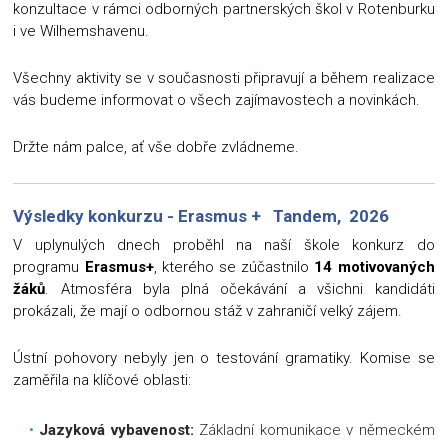
konzultace v rámci odborných partnerských škol v Rotenburku
i ve Wilhemshavenu.
Všechny aktivity se v současnosti připravují a během realizace
vás budeme informovat o všech zajímavostech a novinkách.
Držte nám palce, ať vše dobře zvládneme.
Výsledky konkurzu - Erasmus + Tandem, 2026
V uplynulých dnech proběhl na naší škole konkurz do
programu
Erasmus+
, kterého se zúčastnilo
14 motivovaných
žáků
. Atmosféra byla plná očekávání a všichni kandidáti
prokázali, že mají o odbornou stáž v zahraničí velký zájem.
Ústní pohovory nebyly jen o testování gramatiky. Komise se
zaměřila na klíčové oblasti:
Jazyková vybavenost:
Základní komunikace v německém