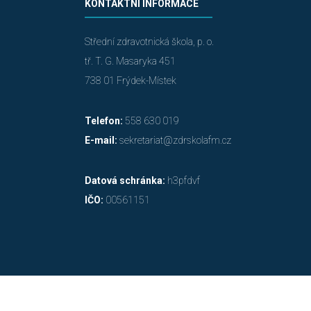
KONTAKTNÍ INFORMACE
Střední zdravotnická škola, p. o.
tř. T. G. Masaryka 451
738 01 Frýdek-Místek
Telefon:
558 630 019
E-mail:
sekretariat@zdrskolafm.cz
Datová schránka:
h3pfdvf
IČO:
00561151