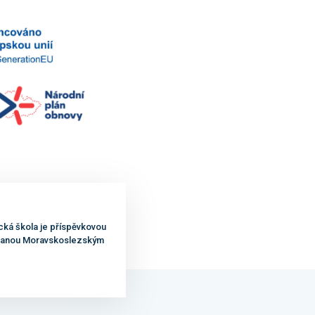
cká škola je příspěvkovou
ovanou Moravskoslezským