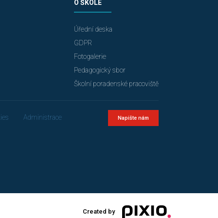
O ŠKOLE
Úřední deska
GDPR
Fotogalerie
Pedagogický sbor
Školní poradenské pracoviště
ies
Administrace
Napište nám
Created by