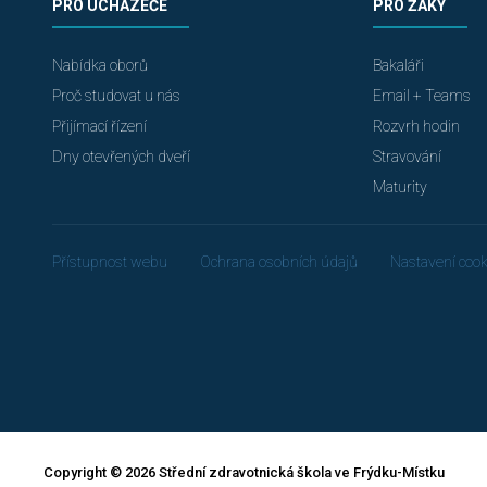
PRO UCHAZEČE
PRO ŽÁKY
Nabídka oborů
Bakaláři
Proč studovat u nás
Email + Teams
Přijímací řízení
Rozvrh hodin
Dny otevřených dveří
Stravování
Maturity
Přístupnost webu
Ochrana osobních údajů
Nastavení cook
Copyright © 2026 Střední zdravotnická škola ve Frýdku-Místku