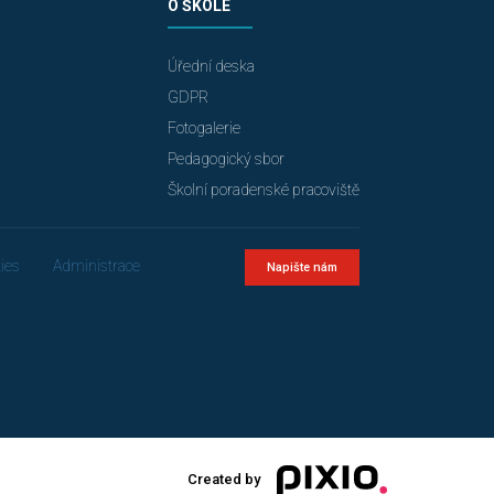
O ŠKOLE
Úřední deska
GDPR
Fotogalerie
Pedagogický sbor
Školní poradenské pracoviště
ies
Administrace
Napište nám
Created by