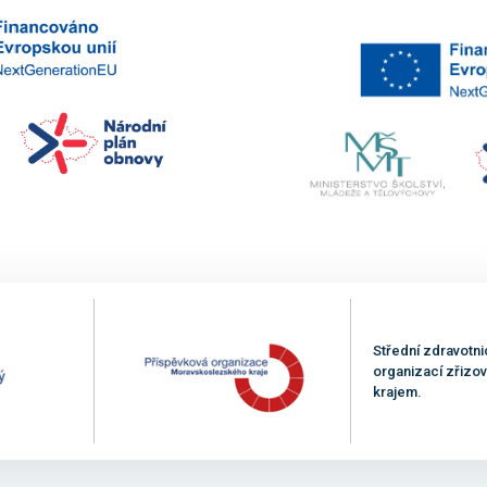
Střední zdravotni
organizací zřiz
krajem.