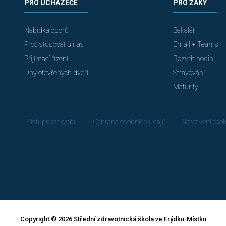
PRO UCHAZEČE
PRO ŽÁKY
Nabídka oborů
Bakaláři
Proč studovat u nás
Email + Teams
Přijímací řízení
Rozvrh hodin
Dny otevřených dveří
Stravování
Maturity
Přístupnost webu
Ochrana osobních údajů
Nastavení cook
Copyright © 2026 Střední zdravotnická škola ve Frýdku-Místku