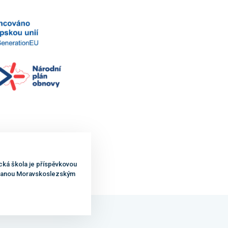
cká škola je příspěvkovou
ovanou Moravskoslezským