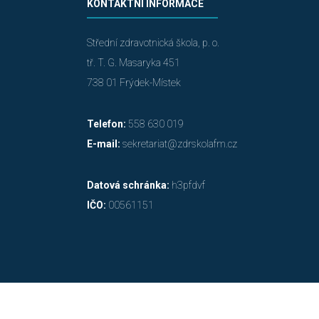
KONTAKTNÍ INFORMACE
Střední zdravotnická škola, p. o.
tř. T. G. Masaryka 451
738 01 Frýdek-Místek
Telefon:
558 630 019
E-mail:
sekretariat@zdrskolafm.cz
Datová schránka:
h3pfdvf
IČO:
00561151