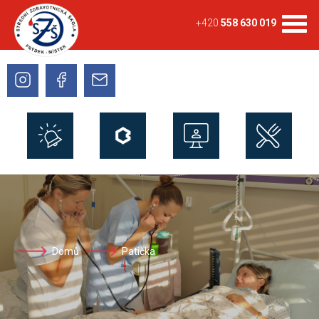
+420
558 630 019
Domů
Patička