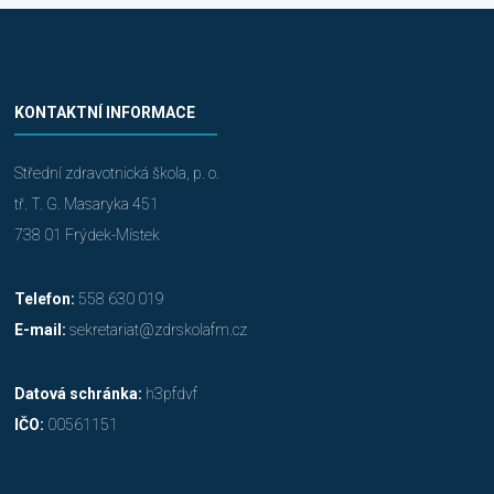
KONTAKTNÍ INFORMACE
Střední zdravotnická škola, p. o.
tř. T. G. Masaryka 451
738 01 Frýdek-Místek
Telefon:
558 630 019
E-mail:
sekretariat@zdrskolafm.cz
Datová schránka:
h3pfdvf
IČO:
00561151