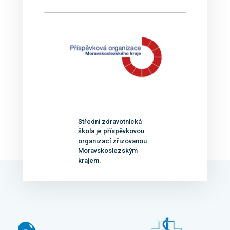
Střední zdravotnická
škola je příspěvkovou
organizací zřizovanou
Moravskoslezským
krajem.