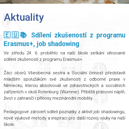
Aktuality
🇪🇺📚 Sdílení zkušeností z programu
Erasmus+, job shadowing
Ve středu 24. 6. proběhlo na naší škole setkání věnované
sdílení zkušeností z programu Erasmus+.
Žáci oborů Všeobecná sestra a Sociální činnost představili
mladším spolužákům své zkušenosti z odborné praxe v
Německu, kterou absolvovali ve zdravotnických a sociálních
zařízeních v okolí Rotenburg (Wümme). Přiblížili pracovní náplň,
život v zahraničí i přínosy mezinárodní mobility.
Pedagogové zároveň sdíleli poznatky z aktivit job shadowingu,
nové výukové metody a inspiraci pro další rozvoj výuky na naší
škole.