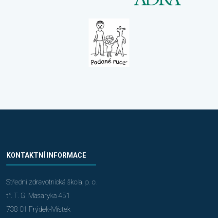
KONTAKTNÍ INFORMACE
Střední zdravotnická škola, p. o.
tř. T. G. Masaryka 451
738 01 Frýdek-Místek