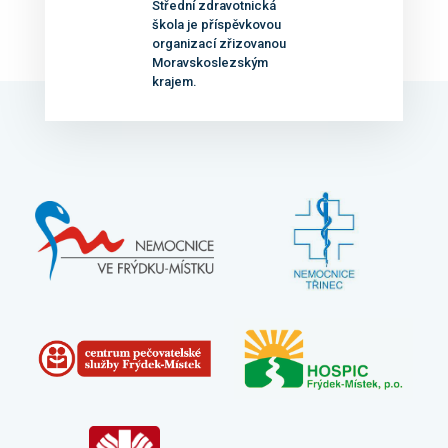
Střední zdravotnická
škola je příspěvkovou
organizací zřizovanou
Moravskoslezským
krajem.