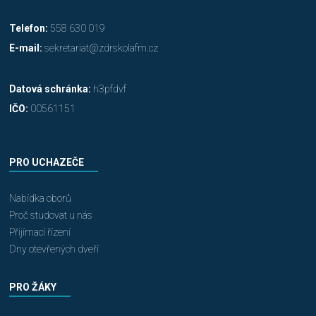
Telefon:
558 630 019
E-mail:
sekretariat@zdrskolafm.cz
Datová schránka:
h3pfdvf
IČO:
00561151
PRO UCHAZEČE
Nabídka oborů
Proč studovat u nás
Přijímací řízení
Dny otevřených dveří
PRO ŽÁKY