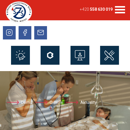
+420
558 630 019
Domů
O škole
Aktuality