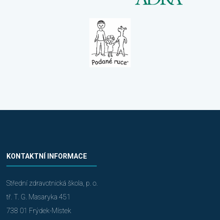
KONTAKTNÍ INFORMACE
Střední zdravotnická škola, p. o.
tř. T. G. Masaryka 451
738 01 Frýdek-Místek