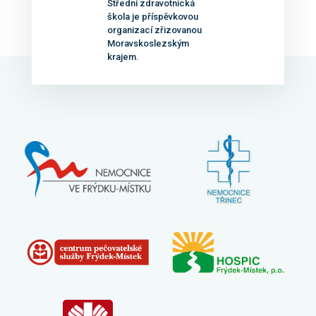
Střední zdravotnická
škola je příspěvkovou
organizací zřizovanou
Moravskoslezským
krajem.