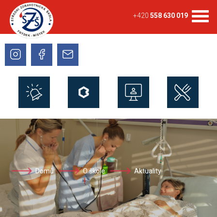
+420
558 630 019
Domů
O škole
Aktuality