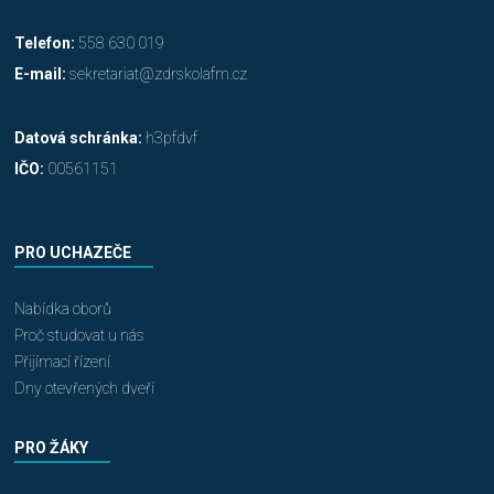
Telefon:
558 630 019
E-mail:
sekretariat@zdrskolafm.cz
Datová schránka:
h3pfdvf
IČO:
00561151
PRO UCHAZEČE
Nabídka oborů
Proč studovat u nás
Přijímací řízení
Dny otevřených dveří
PRO ŽÁKY