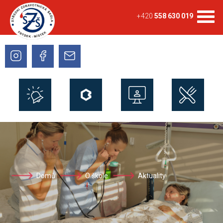
+420
558 630 019
Domů
O škole
Aktuality