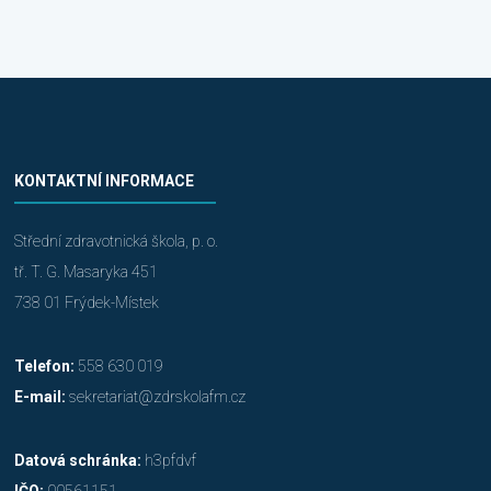
KONTAKTNÍ INFORMACE
Střední zdravotnická škola, p. o.
tř. T. G. Masaryka 451
738 01 Frýdek-Místek
Telefon:
558 630 019
E-mail:
sekretariat@zdrskolafm.cz
Datová schránka:
h3pfdvf