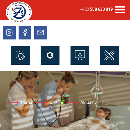
+420
558 630 019
Domů
O škole
Aktuality