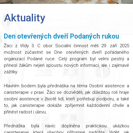
Aktuality
Den otevřených dveří Podaných rukou
Žáci z třídy 3. C obor Sociální činnost měli 29. září 2025
možnost zúčastnit se Dne otevřených dveří pořádaného
organizací Podané ruce. Celý program byl velmi pestrý a
přinesl žákům nejen spoustu nových informací, ale i zajímavé
zážitky.
Hlavním bodem byla přednáška na téma Osobní asistence a
canisterapie v praxi. Žáci se dozvěděli, jak důležitou roli hraje
osobní asistence v životě lidí, kteří potřebují podporu, a také
to, jak canisterapie dokáže zpříjemnit každodenní chvíle a
přinést radost i úlevu.
Přednáška byla navíc doplněna praktickou ukázkou
canisterapie, která všechny přítomné nadchla. Vidět, jak