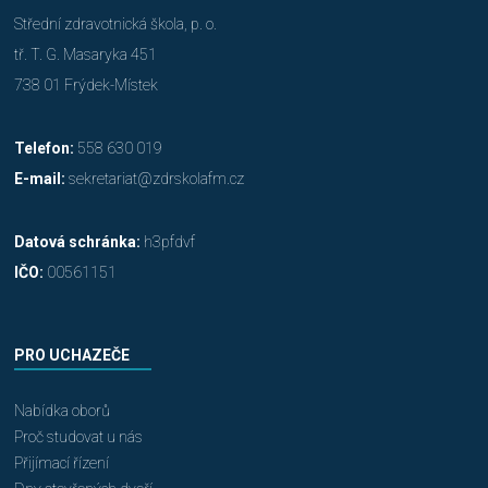
Střední zdravotnická škola, p. o.
tř. T. G. Masaryka 451
738 01 Frýdek-Místek
Telefon:
558 630 019
E-mail:
sekretariat@zdrskolafm.cz
Datová schránka:
h3pfdvf
IČO:
00561151
PRO UCHAZEČE
Nabídka oborů
Proč studovat u nás
Přijímací řízení