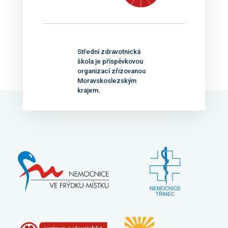
Střední zdravotnická
škola je příspěvkovou
organizací zřizovanou
Moravskoslezským
krajem.