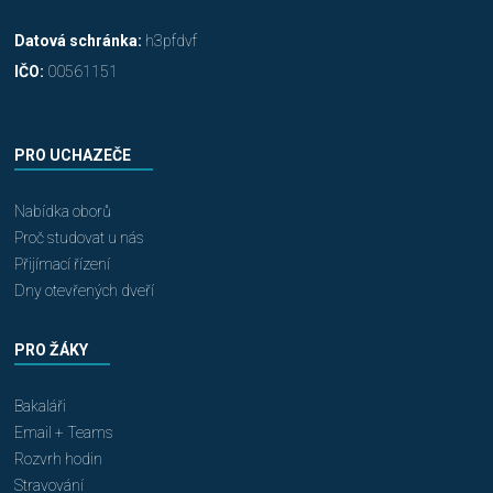
Datová schránka:
h3pfdvf
IČO:
00561151
PRO UCHAZEČE
Nabídka oborů
Proč studovat u nás
Přijímací řízení
Dny otevřených dveří
PRO ŽÁKY
Bakaláři
Email + Teams
Rozvrh hodin
Stravování