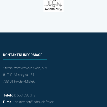
KONTAKTNÍ INFORMACE
Střední zdravotnická škola, p. o.
tř. T. G. Masaryka 451
738 01 Frýdek-Místek
Telefon:
558 630 019
E-mail:
sekretariat@zdrskolafm.cz