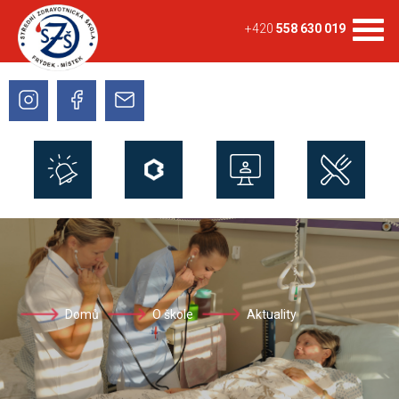
+420
558 630 019
Domů
O škole
Aktuality