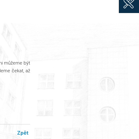
ami můžeme být
deme čekat, až
Zpět