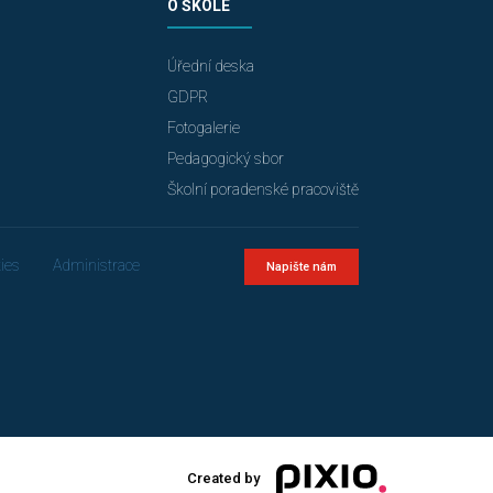
O ŠKOLE
Úřední deska
GDPR
Fotogalerie
Pedagogický sbor
Školní poradenské pracoviště
ies
Administrace
Napište nám
Created by