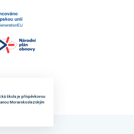
cká škola je příspěvkovou
ovanou Moravskoslezským