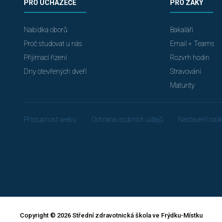
PRO UCHAZEČE
PRO ŽÁKY
Nabídka oborů
Bakaláři
Proč studovat u nás
Email + Teams
Přijímací řízení
Rozvrh hodin
Dny otevřených dveří
Stravování
Maturity
Přístupnost webu
Ochrana osobních údajů
Nastavení cook
Copyright © 2026 Střední zdravotnická škola ve Frýdku-Místku