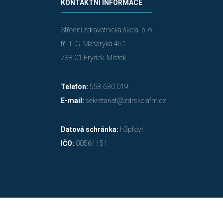
KONTAKTNÍ INFORMACE
Střední zdravotnická škola, p. o.
tř. T. G. Masaryka 451
738 01 Frýdek-Místek
Telefon:
558 630 019
E-mail:
sekretariat@zdrskolafm.cz
Datová schránka:
h3pfdvf
IČO:
00561151