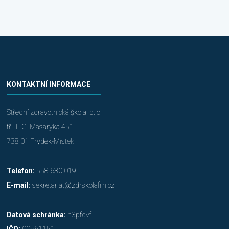
KONTAKTNÍ INFORMACE
Střední zdravotnická škola, p. o.
tř. T. G. Masaryka 451
738 01 Frýdek-Místek
Telefon:
558 630 019
E-mail:
sekretariat@zdrskolafm.cz
Datová schránka:
h3pfdvf