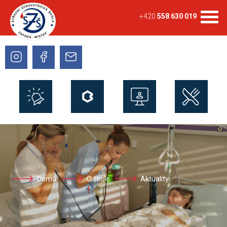
+420
558 630 019
Domů
O škole
Aktuality