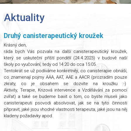
Aktuality
Druhý canisterapeutický kroužek
Krásný den,
ráda bych Vás pozvala na další canisterapeutický kroužek​,
který se uskuteční příští pondělí (24.4.2023) v budově naší
školy po vyučování, tedy od 14:20 do cca 15:05.
​Tentokrát se už podíváme konkrétněji, co canisterapie obnáší,
co znamenají pojmy AAA, AAT, AAE a AACR (prozradím pouze
zkraty, co je obsahem se dozvíte na kroužku :-)
Aktivity, Terapie, Krizová intervence a Vzdělávání za pomocí
zvířat) a také se budeme bavit o tom, co byste museli jako
canisterapeuti psovodi absolvovat, jak se na tyto činnosti
připravit, jaké jsou vhodné vlastnosti terapeuta, jaké jsou na něj
kladeny požadavky apod.