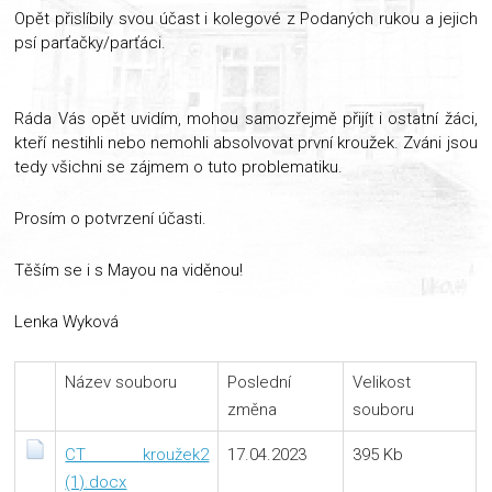
Opět přislíbily svou účast i kolegové z Podaných rukou a jejich
psí parťačky/parťáci.
Ráda Vás opět uvidím, mohou samozřejmě přijít i ostatní žáci,
kteří nestihli nebo nemohli absolvovat první kroužek. Zváni jsou
tedy všichni se zájmem o tuto problematiku.
Prosím o potvrzení účasti.
Těším se i s Mayou na viděnou!
Lenka Wyková
Název souboru
Poslední
Velikost
změna
souboru
CT kroužek2
17.04.2023
395 Kb
(1).docx