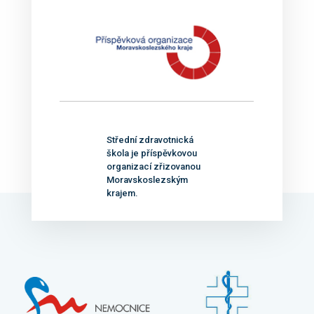
Střední zdravotnická
škola je příspěvkovou
organizací zřizovanou
Moravskoslezským
krajem.