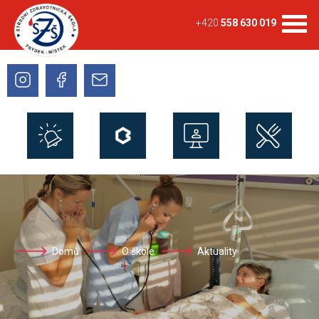
+420
558 630 019
Domů
O škole
Aktuality