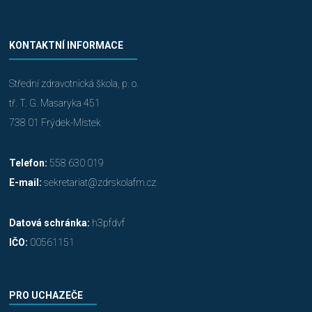
KONTAKTNÍ INFORMACE
Střední zdravotnická škola, p. o.
tř. T. G. Masaryka 451
738 01 Frýdek-Místek
Telefon:
558 630 019
E-mail:
sekretariat@zdrskolafm.cz
Datová schránka:
h3pfdvf
IČO:
00561151
PRO UCHAZEČE