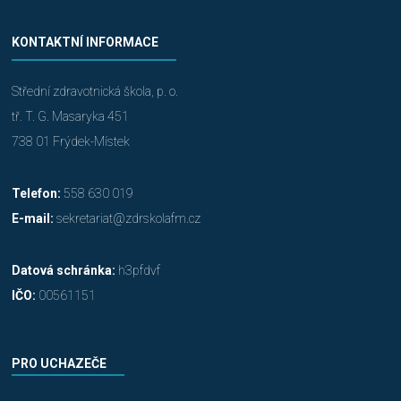
KONTAKTNÍ INFORMACE
Střední zdravotnická škola, p. o.
tř. T. G. Masaryka 451
738 01 Frýdek-Místek
Telefon:
558 630 019
E-mail:
sekretariat@zdrskolafm.cz
Datová schránka:
h3pfdvf
IČO:
00561151
PRO UCHAZEČE