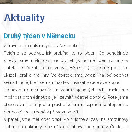
Aktuality
Druhý týden v Německu
Zdravíme po dalším týdnu v Německu!
Pojďme se podívat, jak probíhal tento týden. Od pondělí do
středy jsme měli praxi, ve čtvrtek jsme měli den volna a v
pátek nás čekala praxe znovu. Během týdne jsme po praxi
uklízeli, prali a hráli hry. Ve čtvrtek jsme vyrazili na loď podívat
se na tuleně, kteří se nám naštěstí ukázali v celé své kráse.
Po návratu jsme navštívili muzeum vojenských lodí – měli jsme
možnost prohlédnout si je i zevnitř, včetně ponorky. Poté jsme
absolvovali ještě jednu plavbu kolem nákupních kontejnerů a
obrovské lodi určené k převozu zboží.
V pátek jsme měli opět praxi. Po ní jsme si zašli na zmrzlinový
pohár do cukrárny, kde nás obsluhoval personál z Česka, a