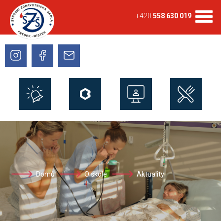
+420
558 630 019
Domů
O škole
Aktuality