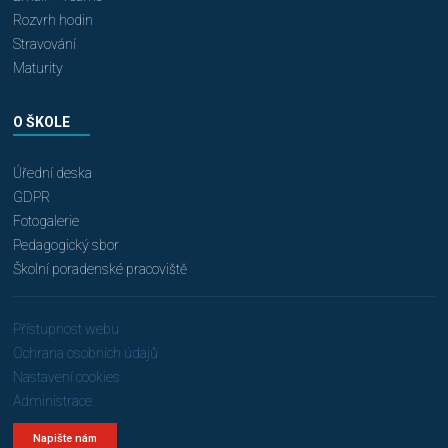
Rozvrh hodin
Stravování
Maturity
O ŠKOLE
Úřední deska
GDPR
Fotogalerie
Pedagogický sbor
Školní poradenské pracoviště
Přístupnost webu
Ochrana osobních údajů
Nastavení cookies
Administrace
Napište nám