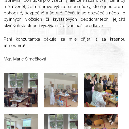
„správná“ pomůcka pro všechny, ale že každá dívka i žena by
měla vědět, že má právo vybírat si pomůcky, které jsou pro ni
pohodlné, bezpečné a šetrné. Děvčata se dozvěděla něco i o
bylinných vložkách či krystalových deodorantech, jejichž
skvělých vlastností využívali už dávno naši předkové.
Paní konzultantka děkuje za milé přijetí a za krásnou
atmosféru!
Mgr. Marie Šimečková