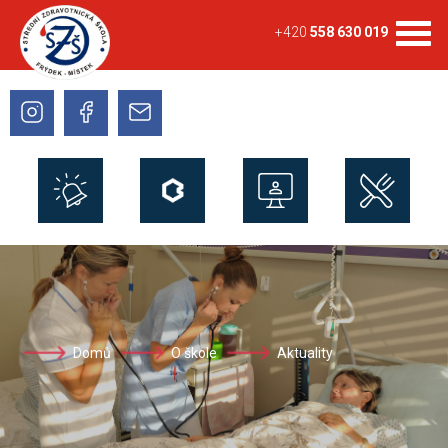
+420
558 630 019
Domů
O škole
Aktuality