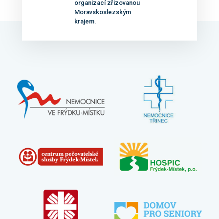
organizací zřizovanou
Moravskoslezským
krajem.