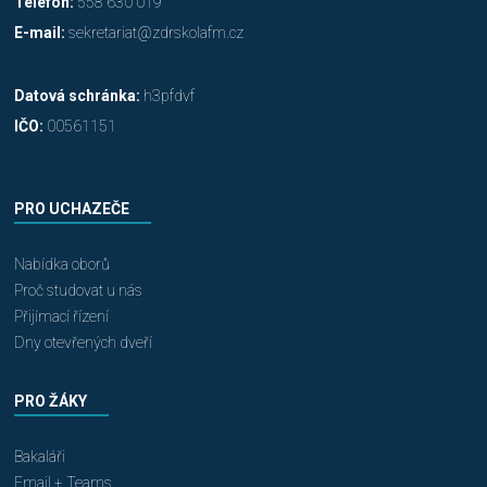
Telefon:
558 630 019
E-mail:
sekretariat@zdrskolafm.cz
Datová schránka:
h3pfdvf
IČO:
00561151
PRO UCHAZEČE
Nabídka oborů
Proč studovat u nás
Přijímací řízení
Dny otevřených dveří
PRO ŽÁKY
Bakaláři
Email + Teams