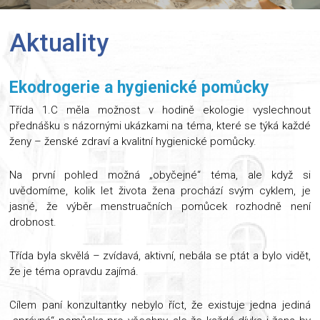
Aktuality
Ekodrogerie a hygienické pomůcky
Třída 1.C měla možnost v hodině ekologie vyslechnout
přednášku s názornými ukázkami na téma, které se týká každé
ženy – ženské zdraví a kvalitní hygienické pomůcky.
Na první pohled možná „obyčejné“ téma, ale když si
uvědomíme, kolik let života žena prochází svým cyklem, je
jasné, že výběr menstruačních pomůcek rozhodně není
drobnost.
Třída byla skvělá – zvídavá, aktivní, nebála se ptát a bylo vidět,
že je téma opravdu zajímá.
Cílem paní konzultantky nebylo říct, že existuje jedna jediná