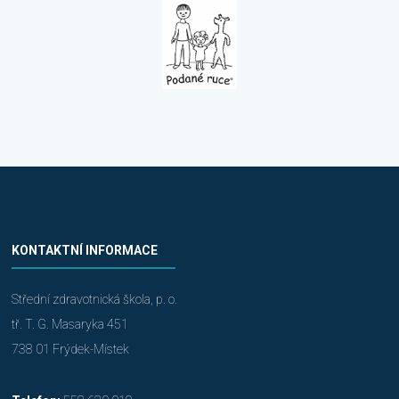
KONTAKTNÍ INFORMACE
Střední zdravotnická škola, p. o.
tř. T. G. Masaryka 451
738 01 Frýdek-Místek