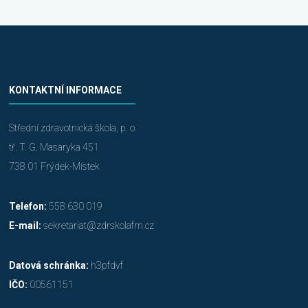
KONTAKTNÍ INFORMACE
Střední zdravotnická škola, p. o.
tř. T. G. Masaryka 451
738 01 Frýdek-Místek
Telefon:
558 630 019
E-mail:
sekretariat@zdrskolafm.cz
Datová schránka:
h3pfdvf
IČO:
00561151