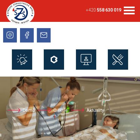
+420
558 630 019
Domů
O škole
Aktuality