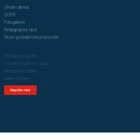
Úřední deska
GDPR
Fotogalerie
Pedagogický sbor
Školní poradenské pracoviště
Přístupnost webu
Ochrana osobních údajů
Nastavení cookies
Administrace
Napište nám