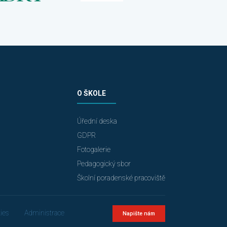
O ŠKOLE
Úřední deska
GDPR
Fotogalerie
Pedagogický sbor
Školní poradenské pracoviště
ies
Administrace
Napište nám