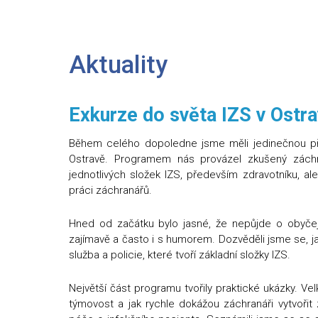
Aktuality
Exkurze do světa IZS v Ostr
Během celého dopoledne jsme měli jedinečnou pří
Ostravě. Programem nás provázel zkušený záchran
jednotlivých složek IZS, především zdravotníku, al
práci záchranářů.
Hned od začátku bylo jasné, že nepůjde o obyčej
zajímavě a často i s humorem. Dozvěděli jsme se, j
služba a policie, které tvoří základní složky IZS.
Největší část programu tvořily praktické ukázky. V
týmovost a jak rychle dokážou záchranáři vytvoři