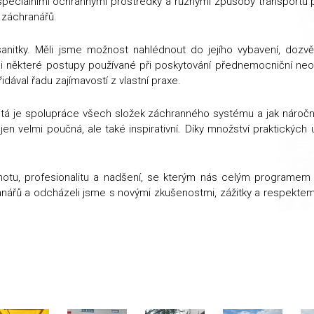
speciálními ochrannými prostředky a různými způsoby transportu p
 záchranářů.
anitky. Měli jsme možnost nahlédnout do jejího vybavení, dozv
 si některé postupy používané při poskytování přednemocniční ne
dával řadu zajímavostí z vlastní praxe.
tá je spolupráce všech složek záchranného systému a jak náročná 
ejen velmi poučná, ale také inspirativní. Díky množství praktických
chotu, profesionalitu a nadšení, se kterým nás celým programem 
anářů a odcházeli jsme s novými zkušenostmi, zážitky a respektem