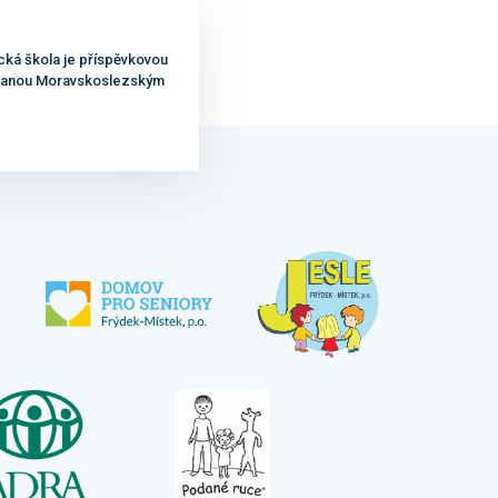
cká škola je příspěvkovou
ovanou Moravskoslezským