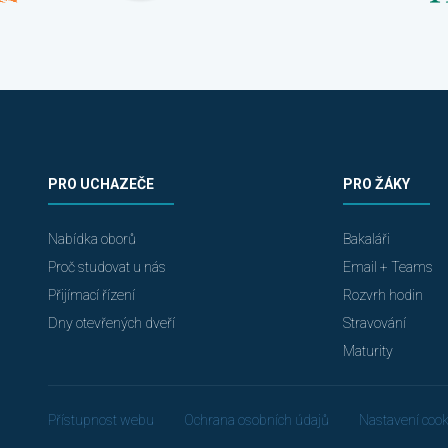
PRO UCHAZEČE
PRO ŽÁKY
Nabídka oborů
Bakaláři
Proč studovat u nás
Email + Teams
Přijímací řízení
Rozvrh hodin
Dny otevřených dveří
Stravování
Maturity
Přístupnost webu
Ochrana osobních údajů
Nastavení cook