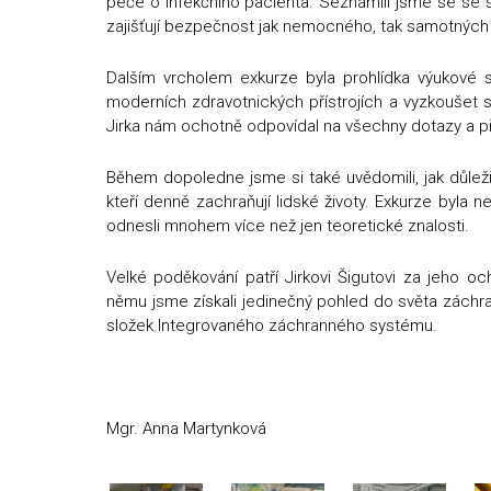
péče o infekčního pacienta. Seznámili jsme se se 
zajišťují bezpečnost jak nemocného, tak samotných
Dalším vrcholem exkurze byla prohlídka výukové s
moderních zdravotnických přístrojích a vyzkoušet
Jirka nám ochotně odpovídal na všechny dotazy a při
Během dopoledne jsme si také uvědomili, jak důleži
kteří denně zachraňují lidské životy. Exkurze byla n
odnesli mnohem více než jen teoretické znalosti.
Velké poděkování patří Jirkovi Šigutovi za jeho o
němu jsme získali jedinečný pohled do světa záchr
složek Integrovaného záchranného systému.
Mgr. Anna Martynková