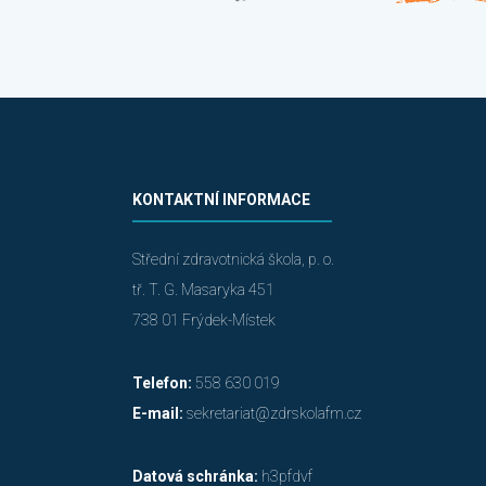
KONTAKTNÍ INFORMACE
Střední zdravotnická škola, p. o.
tř. T. G. Masaryka 451
738 01 Frýdek-Místek
Telefon:
558 630 019
E-mail:
sekretariat@zdrskolafm.cz
Datová schránka:
h3pfdvf