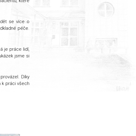
acientů, které
ědět se více o
odkladné péče.
je práce lidí,
 ukázek jsme si
provázel. Díky
 k práci všech