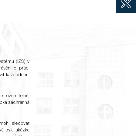
ystému (IZS) v
rávění o práci
vit každodenní
 srozumitelně,
ická záchranná
 mohli sledovat
vá byla ukázka