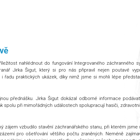
avě
ležitost nahlédnout do fungování Integrovaného záchranného s
ář Jirka Šigut, který si pro nás připravil nejen poutavé vyp
e i řadu praktických ukázek, díky nimž jsme si mohli lépe předsta
nou přednášku. Jirka Šigut dokázal odborné informace podávat
ak spolu při mimořádných událostech spolupracují hasiči, zdravotn
elký zájem vzbudilo stavění záchranářského stanu, při kterém jsme
t zázemí pro ošetřování většího počtu zraněných. Neméně zajíma