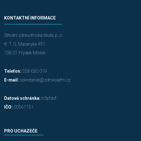
KONTAKTNÍ INFORMACE
Střední zdravotnická škola, p. o.
tř. T. G. Masaryka 451
738 01 Frýdek-Místek
Telefon:
558 630 019
E-mail:
sekretariat@zdrskolafm.cz
Datová schránka:
h3pfdvf
IČO:
00561151
PRO UCHAZEČE