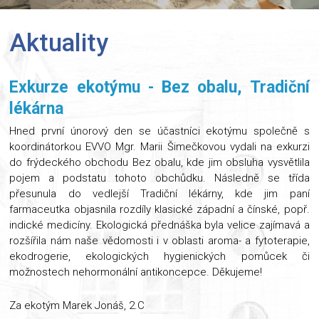
Aktuality
Exkurze ekotýmu - Bez obalu, Tradiční
lékárna
Hned první únorový den se účastníci ekotýmu společně s
koordinátorkou EVVO Mgr. Marii Šimečkovou vydali na exkurzi
do frýdeckého obchodu Bez obalu, kde jim obsluha vysvětlila
pojem a podstatu tohoto obchůdku. Následně se třída
přesunula do vedlejší Tradiční lékárny, kde jim paní
farmaceutka objasnila rozdíly klasické západní a čínské, popř.
indické medicíny. Ekologická přednáška byla velice zajímavá a
rozšířila nám naše vědomosti i v oblasti aroma- a fytoterapie,
ekodrogerie, ekologických hygienických pomůcek či
možnostech nehormonální antikoncepce. Děkujeme!
Za ekotým Marek Jonáš, 2.C