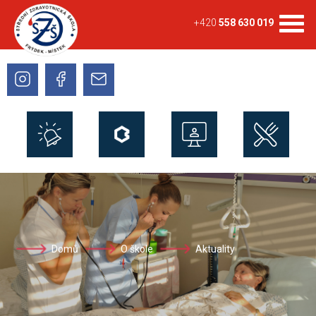
+420
558 630 019
Domů
O škole
Aktuality