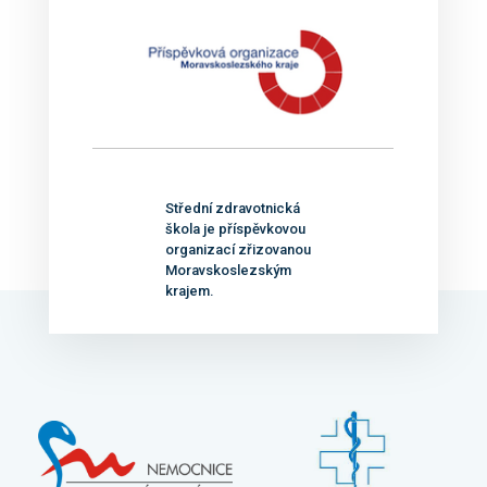
Střední zdravotnická
škola je příspěvkovou
organizací zřizovanou
Moravskoslezským
krajem.