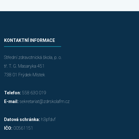
KONTAKTNÍ INFORMACE
Střední zdravotnická škola, p. o.
tř. T. G. Masaryka 451
738 01 Frýdek-Místek
Telefon:
558 630 019
E-mail:
sekretariat@zdrskolafm.cz
Datová schránka:
h3pfdvf
IČO:
00561151