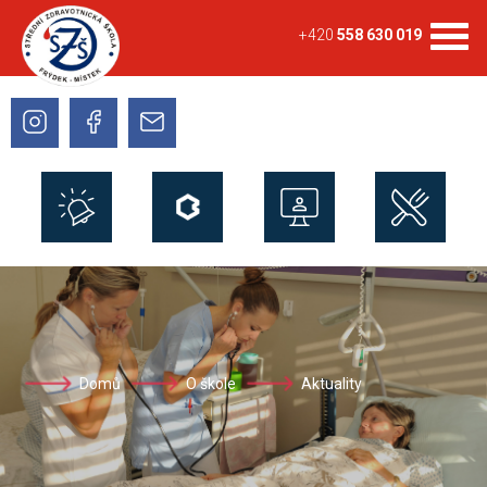
+420
558 630 019
Domů
O škole
Aktuality