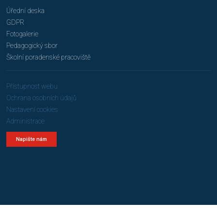
Úřední deska
GDPR
Fotogalerie
Pedagogický sbor
Školní poradenské pracoviště
Přístupnost webu
Ochrana osobních údajů
Nastavení cookies
Administrace
Napište nám