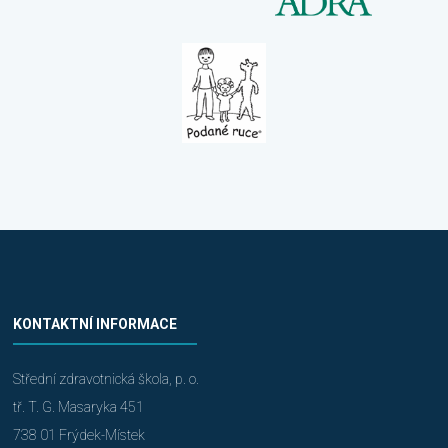
KONTAKTNÍ INFORMACE
Střední zdravotnická škola, p. o.
tř. T. G. Masaryka 451
738 01 Frýdek-Místek