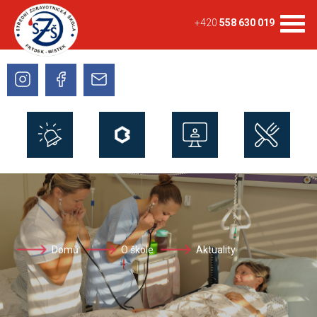
+420
558 630 019
Domů
O škole
Aktuality