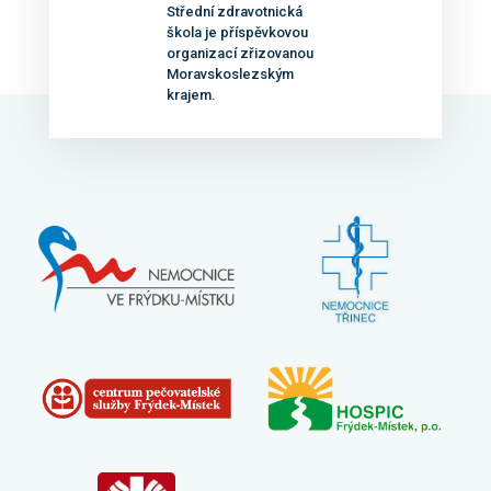
Střední zdravotnická
škola je příspěvkovou
organizací zřizovanou
Moravskoslezským
krajem.