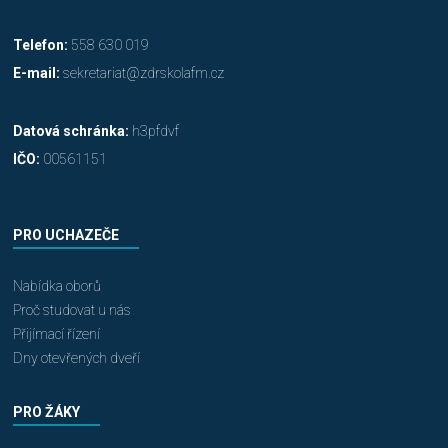
Telefon:
558 630 019
E-mail:
sekretariat@zdrskolafm.cz
Datová schránka:
h3pfdvf
IČO:
00561151
PRO UCHAZEČE
Nabídka oborů
Proč studovat u nás
Přijímací řízení
Dny otevřených dveří
PRO ŽÁKY