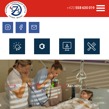
+420
558 630 019
Domů
O škole
Aktuality