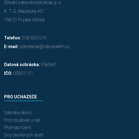
Střední zdravotnická škola, p. o.
tř. T. G. Masaryka 451
738 01 Frýdek-Místek
Telefon:
558 630 019
E-mail:
sekretariat@zdrskolafm.cz
Datová schránka:
h3pfdvf
IČO:
00561151
PRO UCHAZEČE
Nabídka oborů
Proč studovat u nás
Přijímací řízení
Dny otevřených dveří