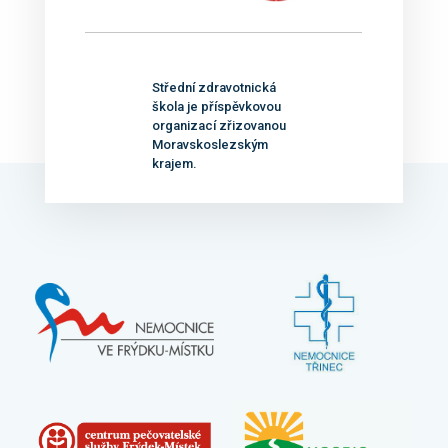
Střední zdravotnická
škola je příspěvkovou
organizací zřizovanou
Moravskoslezským
krajem.