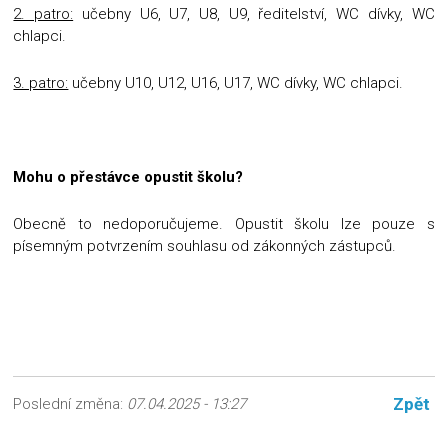
2. patro:
učebny U6, U7, U8, U9, ředitelství, WC dívky, WC
chlapci.
3. patro:
učebny U10, U12, U16, U17, WC dívky, WC chlapci.
Mohu o přestávce opustit školu?
Obecně to nedoporučujeme. Opustit školu lze pouze s
písemným potvrzením souhlasu od zákonných zástupců.
Zpět
Poslední změna:
07.04.2025 - 13:27