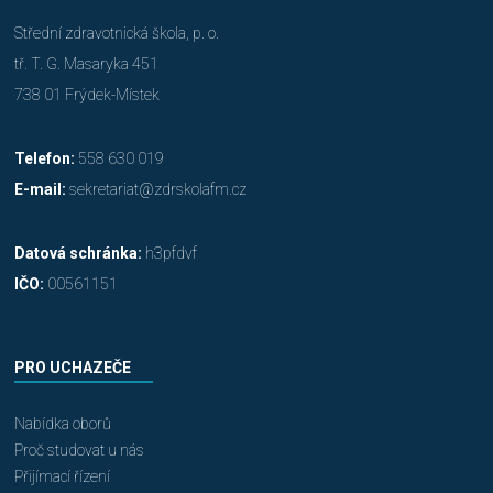
Střední zdravotnická škola, p. o.
tř. T. G. Masaryka 451
738 01 Frýdek-Místek
Telefon:
558 630 019
E-mail:
sekretariat@zdrskolafm.cz
Datová schránka:
h3pfdvf
IČO:
00561151
PRO UCHAZEČE
Nabídka oborů
Proč studovat u nás
Přijímací řízení