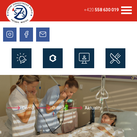
+420
558 630 019
Domů
O škole
Aktuality