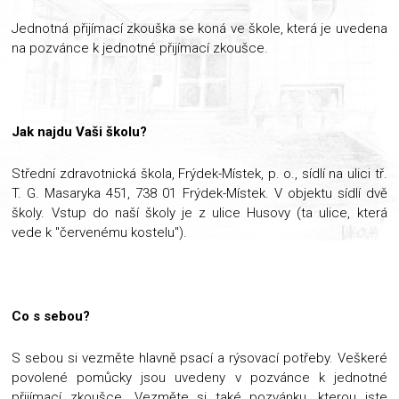
Jednotná přijímací zkouška se koná ve škole, která je uvedena
na pozvánce k jednotné přijímací zkoušce.
Jak najdu Vaši školu?
Střední zdravotnická škola, Frýdek-Místek, p. o., sídlí na ulici tř.
T. G. Masaryka 451, 738 01 Frýdek-Místek. V objektu sídlí dvě
školy. Vstup do naší školy je z ulice Husovy (ta ulice, která
vede k "červenému kostelu").
Co s sebou?
S sebou si vezměte hlavně psací a rýsovací potřeby. Veškeré
povolené pomůcky jsou uvedeny v pozvánce k jednotné
přijímací zkoušce. Vezměte si také pozvánku, kterou jste