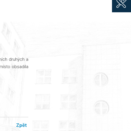
ních druhých a
 místo obsadila
Zpět