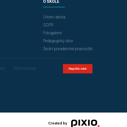
O ŠKOLE
Úřední deska
GDPR
Fotogalerie
Pedagogický sbor
Školní poradenské pracoviště
ies
Administrace
Napište nám
Created by