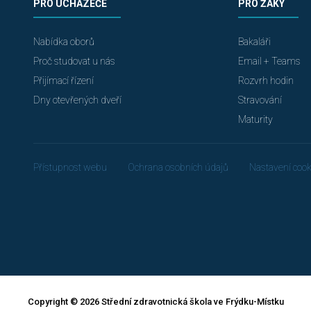
PRO UCHAZEČE
PRO ŽÁKY
Nabídka oborů
Bakaláři
Proč studovat u nás
Email + Teams
Přijímací řízení
Rozvrh hodin
Dny otevřených dveří
Stravování
Maturity
Přístupnost webu
Ochrana osobních údajů
Nastavení cook
Copyright © 2026 Střední zdravotnická škola ve Frýdku-Místku