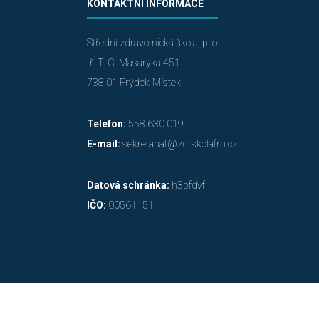
KONTAKTNÍ INFORMACE
Střední zdravotnická škola, p. o.
tř. T. G. Masaryka 451
738 01 Frýdek-Místek
Telefon:
558 630 019
E-mail:
sekretariat@zdrskolafm.cz
Datová schránka:
h3pfdvf
IČO:
00561151