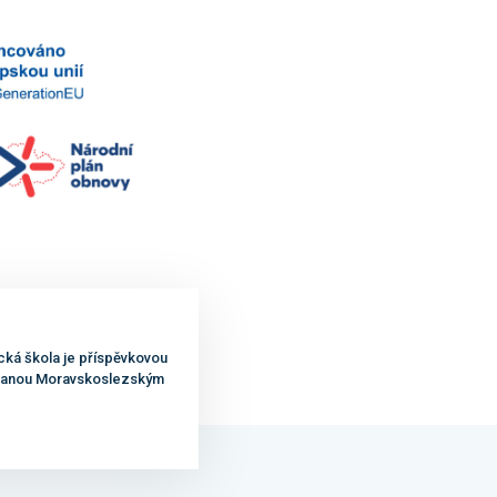
cká škola je příspěvkovou
ovanou Moravskoslezským