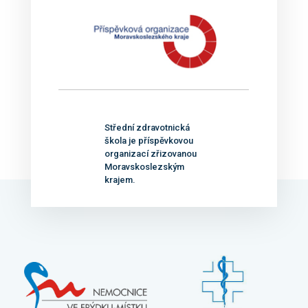
Střední zdravotnická
škola je příspěvkovou
organizací zřizovanou
Moravskoslezským
krajem.