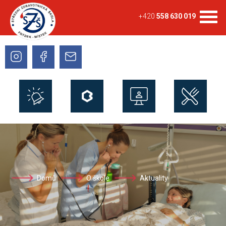
+420
558 630 019
Domů
O škole
Aktuality