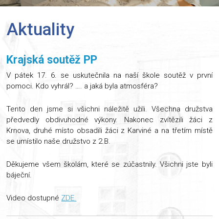
Aktuality
Krajská soutěž PP
V pátek 17. 6. se uskutečnila na naší škole soutěž v první
pomoci. Kdo vyhrál? …. a jaká byla atmosféra?
Tento den jsme si všichni náležitě užili. Všechna družstva
předvedly obdivuhodné výkony. Nakonec zvítězili žáci z
Krnova, druhé místo obsadili žáci z Karviné a na třetím místě
se umístilo naše družstvo z 2.B.
Děkujeme všem školám, které se zúčastnily. Všichni jste byli
báječní.
Video dostupné
ZDE.