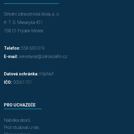
Střední zdravotnická škola, p. o.
tř. T. G. Masaryka 451
738 01 Frýdek-Místek
Telefon:
558 630 019
E-mail:
sekretariat@zdrskolafm.cz
Datová schránka:
h3pfdvf
IČO:
00561151
PRO UCHAZEČE
Nabídka oborů
Proč studovat u nás