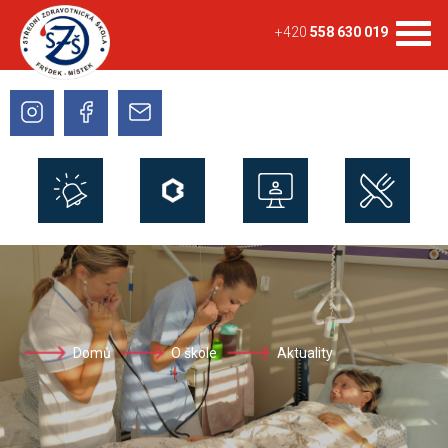
+420
558 630 019
Domů
O škole
Aktuality