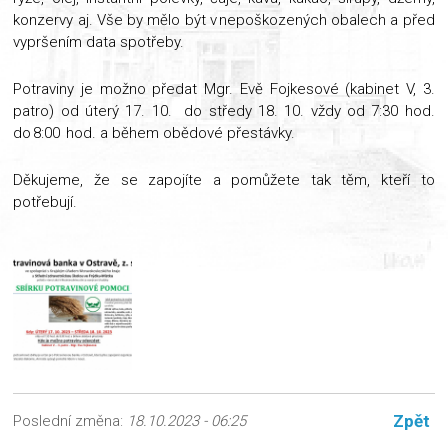
konzervy aj. Vše by mělo být v nepoškozených obalech a před
vypršením data spotřeby.
Potraviny je možno předat Mgr. Evě Fojkesové (kabinet V, 3.
patro) od úterý 17. 10. do středy 18. 10. vždy od 7:30 hod.
do 8:00 hod. a během obědové přestávky.
Děkujeme, že se zapojíte a pomůžete tak těm, kteří to
potřebují.
Zpět
Poslední změna:
18.10.2023 - 06:25