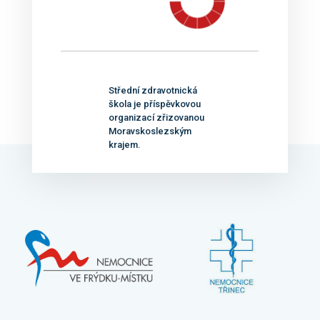
Střední zdravotnická
škola je příspěvkovou
organizací zřizovanou
Moravskoslezským
krajem.