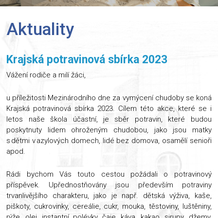
Aktuality
Krajská potravinová sbírka 2023
Vážení rodiče a milí žáci,
u příležitosti Mezinárodního dne za vymýcení chudoby se koná
Krajská potravinová sbírka 2023. Cílem této akce, které se i
letos naše škola účastní, je sběr potravin, které budou
poskytnuty lidem ohroženým chudobou, jako jsou matky
s dětmi v azylových domech, lidé bez domova, osamělí senioři
apod.
Rádi bychom Vás touto cestou požádali o potravinový
příspěvek. Upřednostňovány jsou především potraviny
trvanlivějšího charakteru, jako je např. dětská výživa, kaše,
piškoty, cukrovinky, cereálie, cukr, mouka, těstoviny, luštěniny,
rýže, olej, instantní polévky, čaje, káva, kakao, sirupy, džemy,