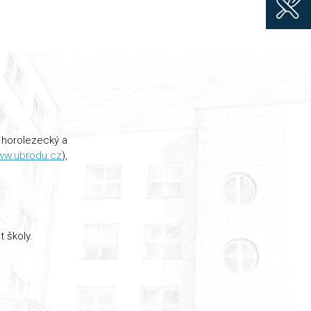
, horolezecký a
ww.ubrodu.cz
),
t školy.