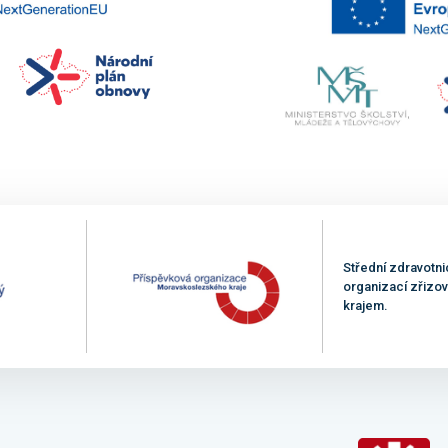
Střední zdravotni
organizací zřiz
krajem.