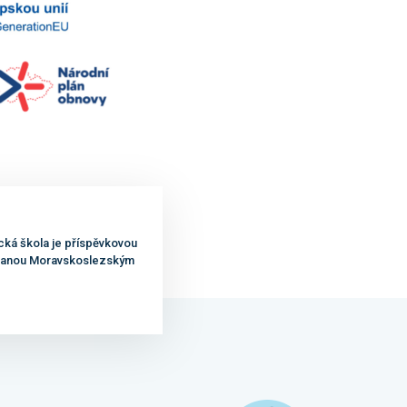
cká škola je příspěvkovou
ovanou Moravskoslezským