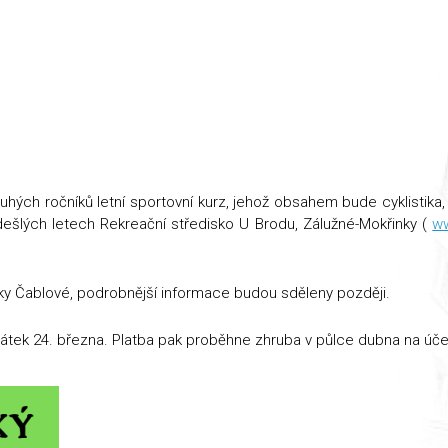
ruhých ročníků letní sportovní kurz, jehož obsahem bude cyklistika
dešlých letech Rekreační středisko U Brodu, Zálužné-Mokřinky (
w
elky Čablové, podrobnější informace budou sděleny později.
pátek 24. března. Platba pak proběhne zhruba v půlce dubna na úče