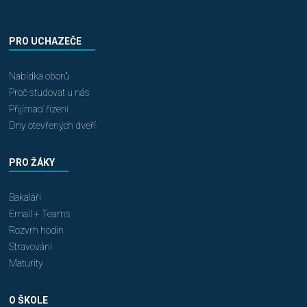
PRO UCHAZEČE
Nabídka oborů
Proč studovat u nás
Přijímací řízení
Dny otevřených dveří
PRO ŽÁKY
Bakaláři
Email + Teams
Rozvrh hodin
Stravování
Maturity
O ŠKOLE