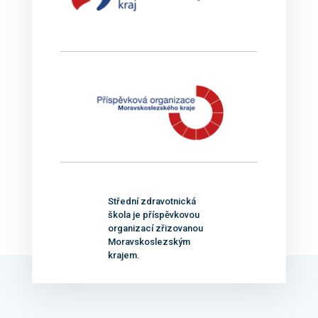
Střední zdravotnická
škola je příspěvkovou
organizací zřizovanou
Moravskoslezským
krajem.