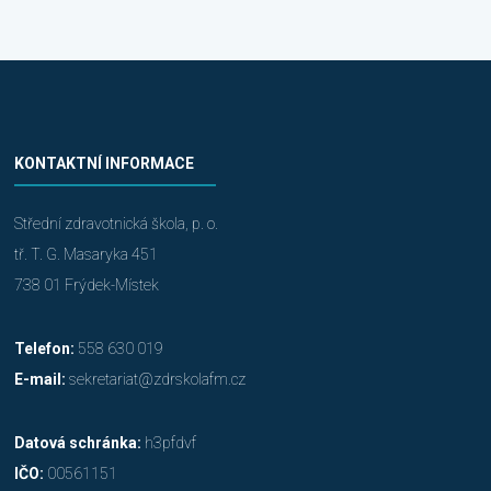
KONTAKTNÍ INFORMACE
Střední zdravotnická škola, p. o.
tř. T. G. Masaryka 451
738 01 Frýdek-Místek
Telefon:
558 630 019
E-mail:
sekretariat@zdrskolafm.cz
Datová schránka:
h3pfdvf
IČO:
00561151