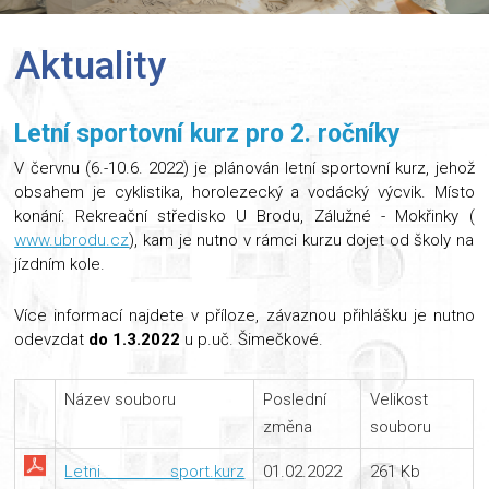
Aktuality
Letní sportovní kurz pro 2. ročníky
V červnu (6.-10.6. 2022) je plánován letní sportovní kurz, jehož
obsahem je cyklistika, horolezecký a vodácký výcvik. Místo
konání: Rekreační středisko U Brodu, Zálužné - Mokřinky (
www.ubrodu.cz
), kam je nutno v rámci kurzu dojet od školy na
jízdním kole.
Více informací najdete v příloze, závaznou přihlášku je nutno
odevzdat
do 1.3.2022
u p.uč. Šimečkové.
Název souboru
Poslední
Velikost
změna
souboru
Letni sport.kurz
01.02.2022
261 Kb