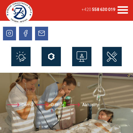
+420
558 630 019
Domů
O škole
Aktuality