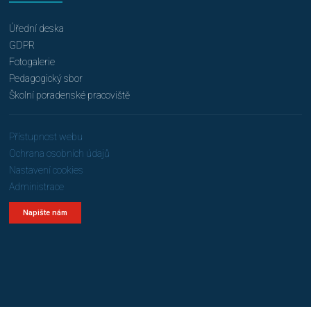
Úřední deska
GDPR
Fotogalerie
Pedagogický sbor
Školní poradenské pracoviště
Přístupnost webu
Ochrana osobních údajů
Nastavení cookies
Administrace
Napište nám