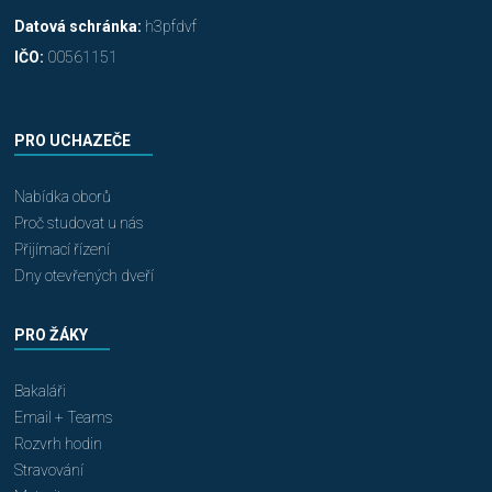
Datová schránka:
h3pfdvf
IČO:
00561151
PRO UCHAZEČE
Nabídka oborů
Proč studovat u nás
Přijímací řízení
Dny otevřených dveří
PRO ŽÁKY
Bakaláři
Email + Teams
Rozvrh hodin
Stravování