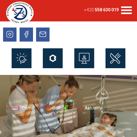
+420
558 630 019
Domů
O škole
Aktuality