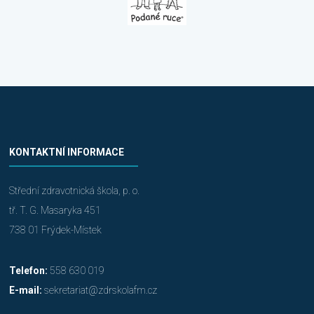
KONTAKTNÍ INFORMACE
Střední zdravotnická škola, p. o.
tř. T. G. Masaryka 451
738 01 Frýdek-Místek
Telefon:
558 630 019
E-mail:
sekretariat@zdrskolafm.cz