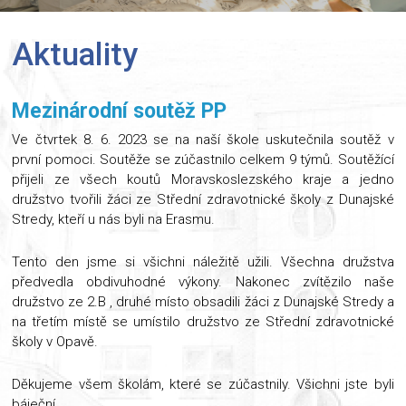
Aktuality
Mezinárodní soutěž PP
Ve čtvrtek 8. 6. 2023 se na naší škole uskutečnila soutěž v
první pomoci. Soutěže se zúčastnilo celkem 9 týmů. Soutěžící
přijeli ze všech koutů Moravskoslezského kraje a jedno
družstvo tvořili žáci ze Střední zdravotnické školy z Dunajské
Stredy, kteří u nás byli na Erasmu.
Tento den jsme si všichni náležitě užili. Všechna družstva
předvedla obdivuhodné výkony. Nakonec zvítězilo naše
družstvo ze 2.B , druhé místo obsadili žáci z Dunajské Stredy a
na třetím místě se umístilo družstvo ze Střední zdravotnické
školy v Opavě.
Děkujeme všem školám, které se zúčastnily. Všichni jste byli
báječní.