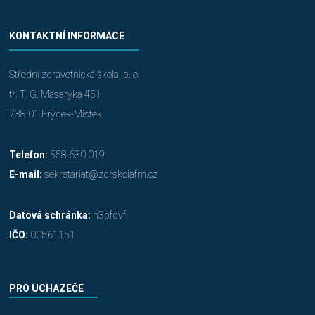
KONTAKTNÍ INFORMACE
Střední zdravotnická škola, p. o.
tř. T. G. Masaryka 451
738 01 Frýdek-Místek
Telefon:
558 630 019
E-mail:
sekretariat@zdrskolafm.cz
Datová schránka:
h3pfdvf
IČO:
00561151
PRO UCHAZEČE