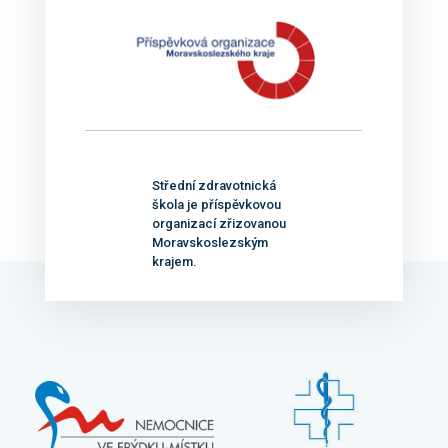
Střední zdravotnická
škola je příspěvkovou
organizací zřizovanou
Moravskoslezským
krajem.