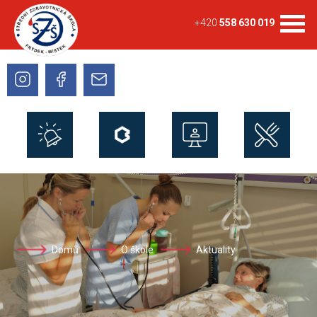
+420
558 630 019
Domů
O škole
Aktuality