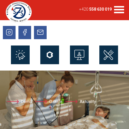
+420
558 630 019
Domů
O škole
Aktuality