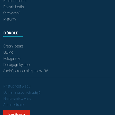
Email + Teams
Rozvrh hodin
Stravování
Maturity
O ŠKOLE
Úřední deska
GDPR
Fotogalerie
Pedagogický sbor
Školní poradenské pracoviště
Přístupnost webu
Ochrana osobních údajů
Nastavení cookies
Administrace
Napište nám