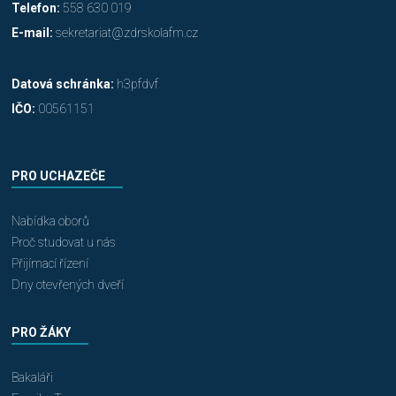
Telefon:
558 630 019
E-mail:
sekretariat@zdrskolafm.cz
Datová schránka:
h3pfdvf
IČO:
00561151
PRO UCHAZEČE
Nabídka oborů
Proč studovat u nás
Přijímací řízení
Dny otevřených dveří
PRO ŽÁKY
Bakaláři