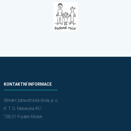
KONTAKTNÍ INFORMACE
Střední zdravotnická škola, p. o.
tř. T. G. Masaryka 451
738 01 Frýdek-Místek