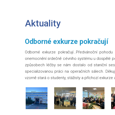
Aktuality
Odborné exkurze pokračují
Odborné exkurze pokračují…Předvánoční pohodu pr
onemocnění srdečně cévního systému u dospělé po
způsobech léčby se nám dostalo od staniční sestry
specializovanou práci na operačních sálech. Děk
vzorně stará o studenty, stážisty a příchozí exkurz