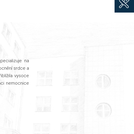
pecializuje na
ocnění srdce a
blížila vysoce
ámci nemocnice