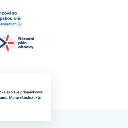
cká škola je příspěvkovou
ovanou Moravskoslezským