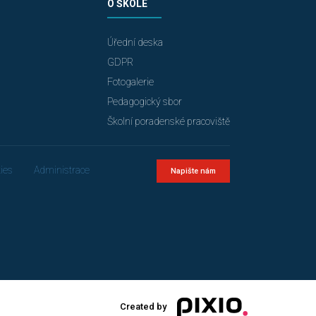
O ŠKOLE
Úřední deska
GDPR
Fotogalerie
Pedagogický sbor
Školní poradenské pracoviště
ies
Administrace
Napište nám
Created by