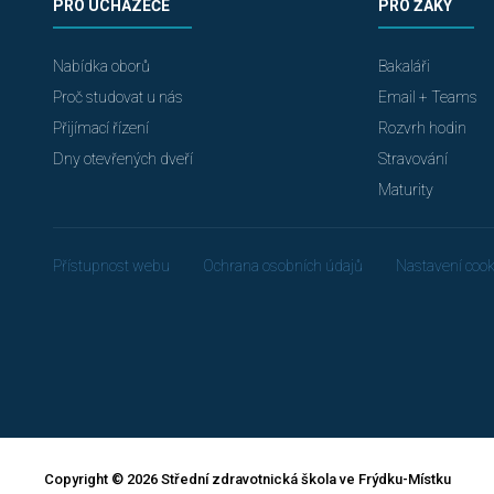
PRO UCHAZEČE
PRO ŽÁKY
Nabídka oborů
Bakaláři
Proč studovat u nás
Email + Teams
Přijímací řízení
Rozvrh hodin
Dny otevřených dveří
Stravování
Maturity
Přístupnost webu
Ochrana osobních údajů
Nastavení cook
Copyright © 2026 Střední zdravotnická škola ve Frýdku-Místku