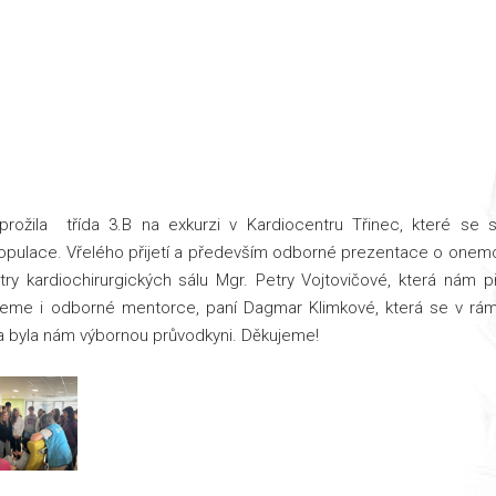
ožila třída 3.B na exkurzi v Kardiocentru Třinec, které se s
pulace. Vřelého přijetí a především odborné prezentace o onem
 kardiochirurgických sálu Mgr. Petry Vojtovičové, která nám při
ujeme i odborné mentorce, paní Dagmar Klimkové, která se v r
e a byla nám výbornou průvodkyni. Děkujeme!