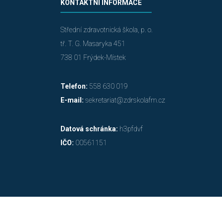
KONTAKTNÍ INFORMACE
Střední zdravotnická škola, p. o.
tř. T. G. Masaryka 451
738 01 Frýdek-Místek
Telefon:
558 630 019
E-mail:
sekretariat@zdrskolafm.cz
Datová schránka:
h3pfdvf
IČO:
00561151