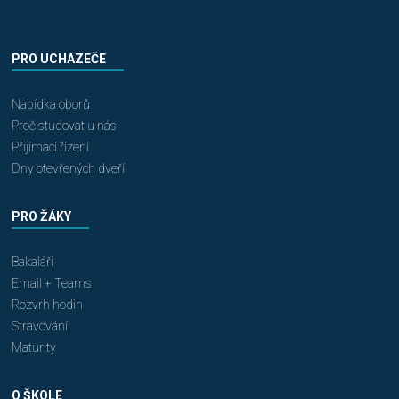
PRO UCHAZEČE
Nabídka oborů
Proč studovat u nás
Přijímací řízení
Dny otevřených dveří
PRO ŽÁKY
Bakaláři
Email + Teams
Rozvrh hodin
Stravování
Maturity
O ŠKOLE