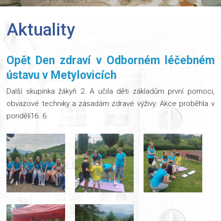
Aktuality
Opět Den zdraví v Odborném léčebném
ústavu v Metylovicích
Další skupinka žákyň 2. A učila děti základům první pomoci,
obvazové techniky a zásadám zdravé výživy. Akce proběhla v
pondělí16. 6.