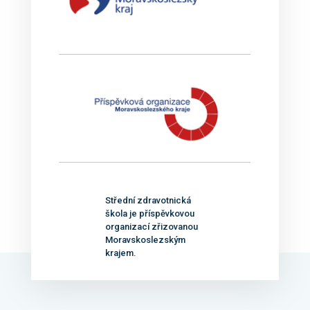
Střední zdravotnická
škola je příspěvkovou
organizací zřizovanou
Moravskoslezským
krajem.