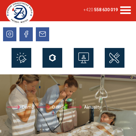
+420
558 630 019
Domů
O škole
Aktuality