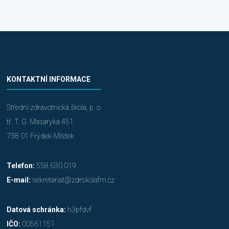
KONTAKTNÍ INFORMACE
Střední zdravotnická škola, p. o.
tř. T. G. Masaryka 451
738 01 Frýdek-Místek
Telefon:
558 630 019
E-mail:
sekretariat@zdrskolafm.cz
Datová schránka:
h3pfdvf
IČO:
00561151