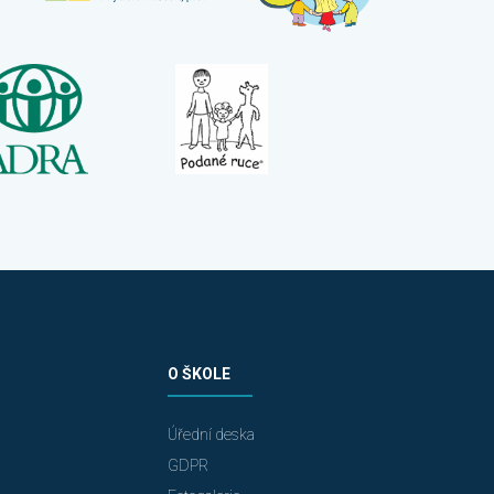
O ŠKOLE
Úřední deska
GDPR