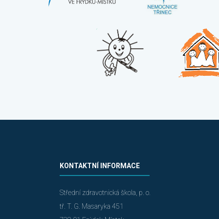
KONTAKTNÍ INFORMACE
Střední zdravotnická škola, p. o.
tř. T. G. Masaryka 451