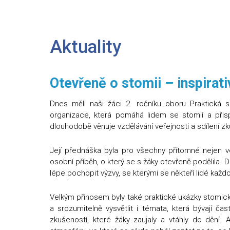
Aktuality
Otevřeně o stomii – inspirat
Dnes měli naši žáci 2. ročníku oboru Praktická 
organizace, která pomáhá lidem se stomií a přis
dlouhodobě věnuje vzdělávání veřejnosti a sdílení z
Její přednáška byla pro všechny přítomné nejen vel
osobní příběh, o který se s žáky otevřeně podělila. 
lépe pochopit výzvy, se kterými se někteří lidé každ
Velkým přínosem byly také praktické ukázky stomick
a srozumitelně vysvětlit i témata, která bývají 
zkušeností, které žáky zaujaly a vtáhly do dění.