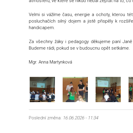
atmosféru, ve které se nikdo nebál zeptat na to, co 
Velmi si vážíme času, energie a ochoty, kterou tét
posluchačích silný dojem a jistě přispěly k rozšíř
handicapem.
Za všechny žáky i pedagogy děkujeme paní Janě Ku
Budeme rádi, pokud se v budoucnu opět setkáme.
Mgr. Anna Martynková
Poslední změna:
16.06.2026 - 11:34