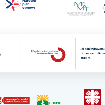
Střední zdravotni
organizací zřiz
krajem.