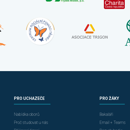
PRO UCHAZEČE
PRO ŽÁKY
Nabídka oborů
Bakaláři
Proč studovat u nás
Email + Teams