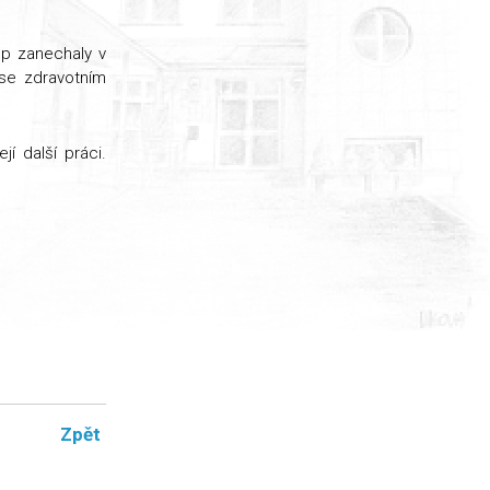
up zanechaly v
 se zdravotním
í další práci.
Zpět