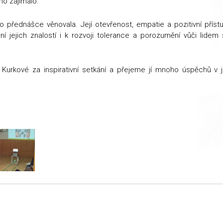
ho zajímalo.
o přednášce věnovala. Její otevřenost, empatie a pozitivní příst
ení jejich znalostí i k rozvoji tolerance a porozumění vůči lidem
rkové za inspirativní setkání a přejeme jí mnoho úspěchů v jej