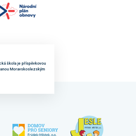
cká škola je příspěvkovou
ovanou Moravskoslezským