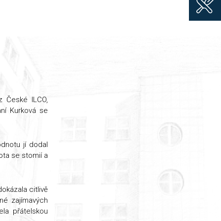
 z České ILCO,
aní Kurková se
dnotu jí dodal
ota se stomií a
okázala citlivě
lné zajímavých
ela přátelskou