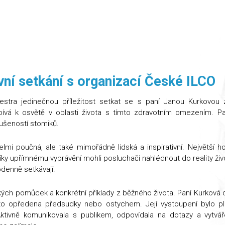
ivní setkání s organizací České ILCO
sestra jedinečnou příležitost setkat se s paní Janou Kurkovou
pívá k osvětě v oblasti života s tímto zdravotním omezením. P
kušeností stomiků.
mi poučná, ale také mimořádně lidská a inspirativní. Největší ho
Díky upřímnému vyprávění mohli posluchači nahlédnout do reality živ
odenně setkávají.
ých pomůcek a konkrétní příklady z běžného života. Paní Kurková d
často opředena předsudky nebo ostychem. Její vystoupení bylo p
 Aktivně komunikovala s publikem, odpovídala na dotazy a vytvář