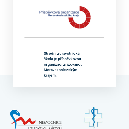
Střední zdravotnická
škola je příspěvkovou
organizací zřizovanou
Moravskoslezským
krajem.