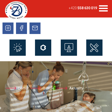
+420
558 630 019
Domů
O škole
Aktuality