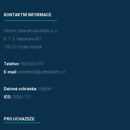
KONTAKTNÍ INFORMACE
Střední zdravotnická škola, p. o.
tř. T. G. Masaryka 451
738 01 Frýdek-Místek
Telefon:
558 630 019
E-mail:
sekretariat@zdrskolafm.cz
Datová schránka:
h3pfdvf
IČO:
00561151
PRO UCHAZEČE