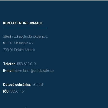
KONTAKTNÍ INFORMACE
Střední zdravotnická škola, p. o.
tř. T. G. Masaryka 451
738 01 Frýdek-Místek
Telefon:
558 630 019
E-mail:
sekretariat@zdrskolafm.cz
Datová schránka:
h3pfdvf
IČO:
00561151