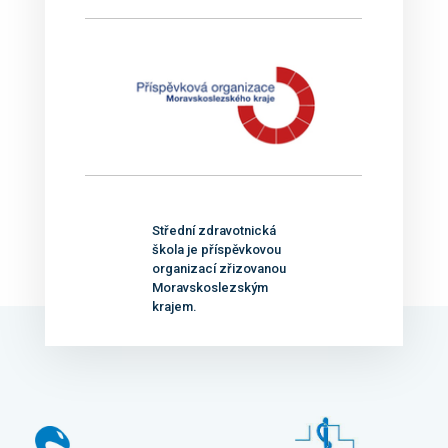
Střední zdravotnická
škola je příspěvkovou
organizací zřizovanou
Moravskoslezským
krajem.