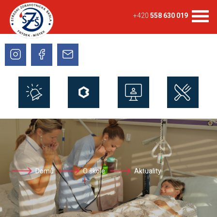
+420
558 630 019
Domů
O škole
Aktuality