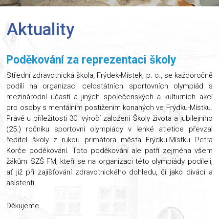
Aktuality
Poděkování za reprezentaci školy
Střední zdravotnická škola, Frýdek-Místek, p. o., se každoročně
podílí na organizaci celostátních sportovních olympiád s
mezinárodní účastí a jiných společenských a kulturních akcí
pro osoby s mentálním postižením konaných ve Frýdku-Místku.
Právě u příležitosti 30. výročí založení Školy života a jubilejního
(25.) ročníku sportovní olympiády v lehké atletice převzal
ředitel školy z rukou primátora města Frýdku-Místku Petra
Korče poděkování. Toto poděkování ale patří zejména všem
žákům SZŠ FM, kteří se na organizaci této olympiády podíleli,
ať již při zajišťování zdravotnického dohledu, či jako diváci a
asistenti.
Děkujeme.