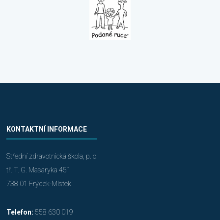
KONTAKTNÍ INFORMACE
Střední zdravotnická škola, p. o.
tř. T. G. Masaryka 451
738 01 Frýdek-Místek
Telefon:
558 630 019