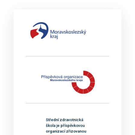
Střední zdravotnická
škola je příspěvkovou
organizací zřizovanou