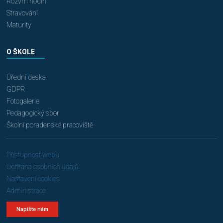
Rozvrh hodin
Stravování
Maturity
O ŠKOLE
Úřední deska
GDPR
Fotogalerie
Pedagogický sbor
Školní poradenské pracoviště
Přístupnost webu
Ochrana osobních údajů
Nastavení cookies
Administrace
Napište nám