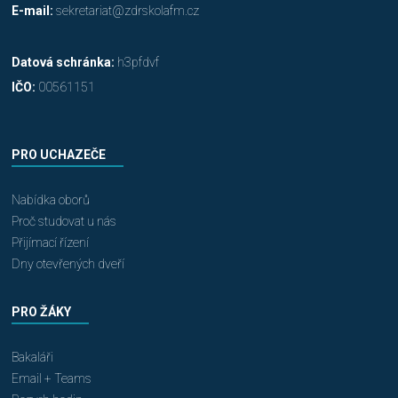
E-mail:
sekretariat@zdrskolafm.cz
Datová schránka:
h3pfdvf
IČO:
00561151
PRO UCHAZEČE
Nabídka oborů
Proč studovat u nás
Přijímací řízení
Dny otevřených dveří
PRO ŽÁKY
Bakaláři
Email + Teams