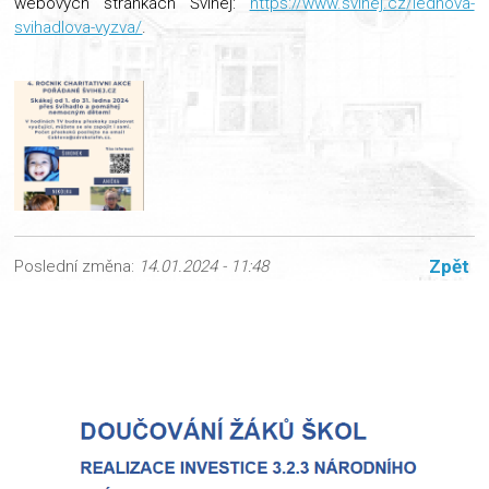
webových stránkách Švihej:
https://www.svihej.cz/lednova-
svihadlova-vyzva/
.
Zpět
Poslední změna:
14.01.2024 - 11:48