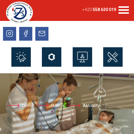
+420
558 630 019
Domů
O škole
Aktuality