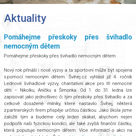
Aktuality
Pomáhejme přeskoky přes švihadlo
nemocným dětem
Pomáhejme přeskoky přes švihadlo nemocným dětem
Nový rok přináší i nové výzvy a ta sportovní může být spojena
s pomocí nemocným dětem. Švihej.cz vyhlásil již 4. ročník
Lednové švihadlové výzvy, charitativní akce pro tři nemocné
děti – Nikolku, Aničku a Šimonka. Od 1. do 31. ledna lze
zapisovat jako jednotlivec či tým přeskoky přes švihadlo a za
celkově dosažené milníky, které nastavilo Švihej, některá
z partnerských firem přispěje určitou částkou. Jako škola jsme
založili tým a budeme celý leden skákat, abychom nejen
podpořili naši fyzickou kondici, ale také zvýšili finanční částku,
která poputuje nemocným dětem. Více informací o akci na