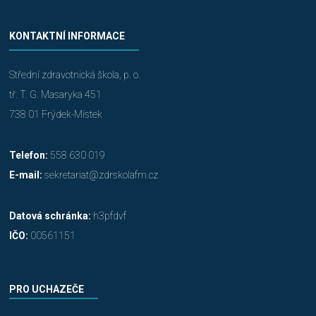
KONTAKTNÍ INFORMACE
Střední zdravotnická škola, p. o.
tř. T. G. Masaryka 451
738 01 Frýdek-Místek
Telefon:
558 630 019
E-mail:
sekretariat@zdrskolafm.cz
Datová schránka:
h3pfdvf
IČO:
00561151
PRO UCHAZEČE