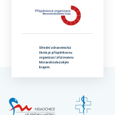
Střední zdravotnická
škola je příspěvkovou
organizací zřizovanou
Moravskoslezským
krajem.