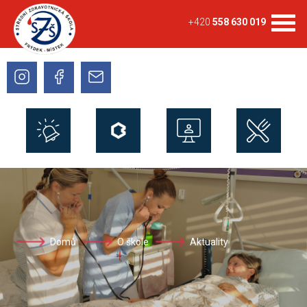
+420
558 630 019
Domů
O škole
Aktuality